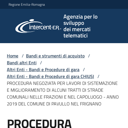
Vai al contenuto
Vai alla navigazione
Vai al footer
Regione Emilia-Romagna
Agenzia per lo
Agenzia
sviluppo
per lo
dei mercati
sviluppo
telematici
dei
mercati
telematici
Home
/
Bandi e strumenti di acquisto
/
Bandi altri Enti
/
Altri Enti - Bandi e Procedure di gara
/
Altri Enti - Bandi e Procedure di gara CHIUSI
/
L'Agenzia
PROCEDURA NEGOZIATA PER LAVORI DI SISTEMAZIONE
E MIGLIORAMENTO DI ALCUNI TRATTI DI STRADE
COMUNALI NELLE FRAZIONI E NEL CAPOLUOGO - ANNO
2019 DEL COMUNE DI PAVULLO NEL FRIGNANO
Bandi
e
PROCEDURA
strumenti
Salta al contenuto
di