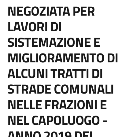
acquisto
NEGOZIATA PER
LAVORI DI
Supporto
SISTEMAZIONE E
MIGLIORAMENTO DI
Piattaforme
telematiche
ALCUNI TRATTI DI
STRADE COMUNALI
NELLE FRAZIONI E
English
NEL CAPOLUOGO -
site
ANNO 2019 DEL