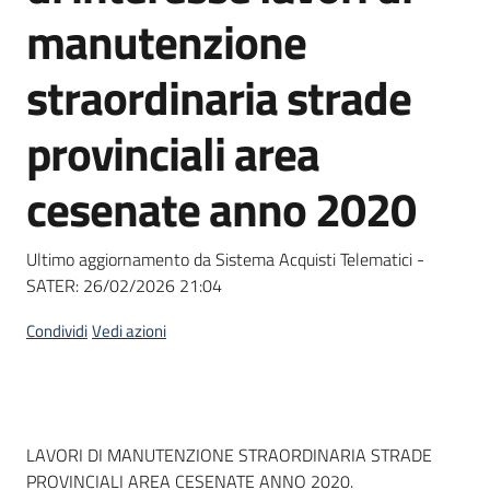
acquisto
manutenzione
straordinaria strade
Supporto
provinciali area
cesenate anno 2020
Piattaforme
telematiche
Ultimo aggiornamento da Sistema Acquisti Telematici -
SATER:
26/02/2026 21:04
Condividi
Vedi azioni
English
site
Dati del bando
LAVORI DI MANUTENZIONE STRAORDINARIA STRADE
PROVINCIALI AREA CESENATE ANNO 2020.