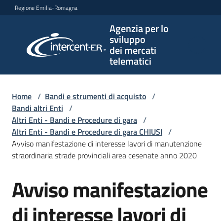
Vai al contenuto
Vai alla navigazione
Vai al footer
Regione Emilia-Romagna
Agenzia per lo
Agenzia
sviluppo
per lo
dei mercati
sviluppo
telematici
dei
mercati
telematici
Home
/
Bandi e strumenti di acquisto
/
Bandi altri Enti
/
Altri Enti - Bandi e Procedure di gara
/
Altri Enti - Bandi e Procedure di gara CHIUSI
/
L'Agenzia
Avviso manifestazione di interesse lavori di manutenzione
straordinaria strade provinciali area cesenate anno 2020
Avviso manifestazione
Bandi
Salta al contenuto
e
strumenti
di interesse lavori di
di