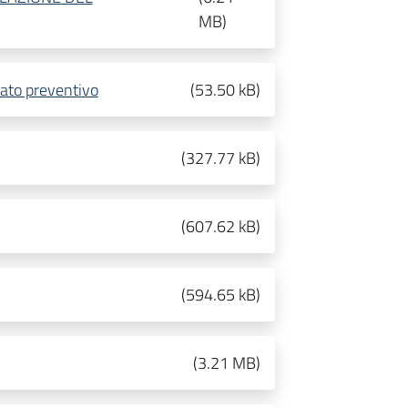
MB
)
dato preventivo
(
53.50 kB
)
(
327.77 kB
)
(
607.62 kB
)
(
594.65 kB
)
(
3.21 MB
)