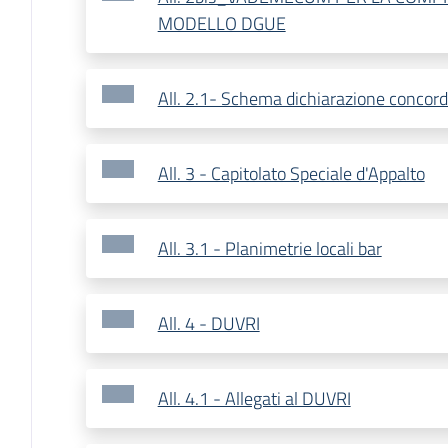
MODELLO DGUE
All. 2.1- Schema dichiarazione concor
All. 3 - Capitolato Speciale d'Appalto
All. 3.1 - Planimetrie locali bar
All. 4 - DUVRI
All. 4.1 - Allegati al DUVRI