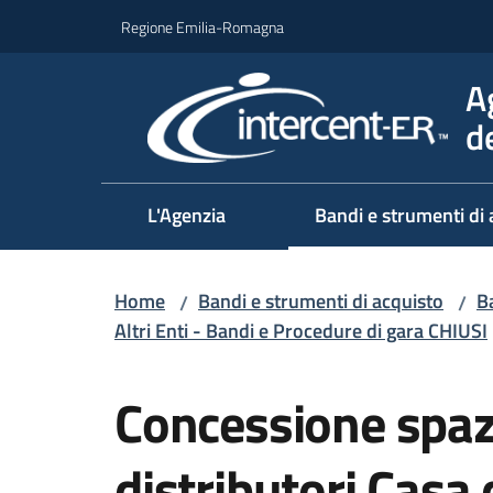
Vai al contenuto
Vai alla navigazione
Vai al footer
Regione Emilia-Romagna
A
d
L'Agenzia
Bandi e strumenti di 
Home
Bandi e strumenti di acquisto
Ba
/
/
Altri Enti - Bandi e Procedure di gara CHIUSI
Salta al contenuto
Concessione spazi
distributori Casa