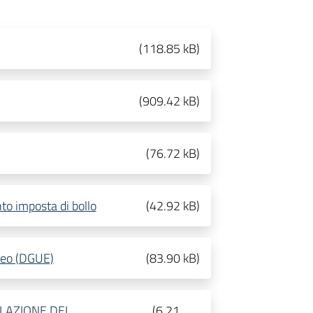
(
118.85 kB
)
(
909.42 kB
)
(
76.72 kB
)
to imposta di bollo
(
42.92 kB
)
peo (DGUE)
(
83.90 kB
)
ILAZIONE DEL
(
6.21