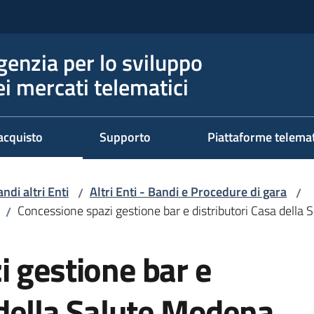
genzia per lo sviluppo
ei mercati telematici
acquisto
Supporto
Piattaforme telema
ndi altri Enti
Altri Enti - Bandi e Procedure di gara
/
/
Concessione spazi gestione bar e distributori Casa della
/
 gestione bar e
 della Salute Modena