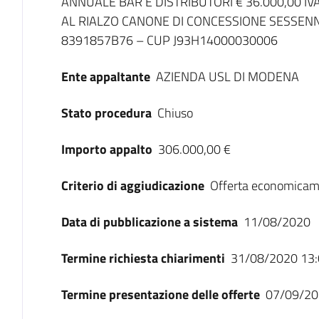
ANNUALE BAR E DISTRIBUTORI € 36.000,00 IV
AL RIALZO CANONE DI CONCESSIONE SESSENNA
8391857B76 – CUP J93H14000030006
Ente appaltante
AZIENDA USL DI MODENA
Stato procedura
Chiuso
Importo appalto
306.000,00 €
Criterio di aggiudicazione
Offerta economicam
Data di pubblicazione a sistema
11/08/2020
Termine richiesta chiarimenti
31/08/2020 13:
Termine presentazione delle offerte
07/09/20