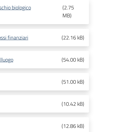
ischio biologico
(
2.75
MB
)
ussi finanziari
(
22.16 kB
)
alluogo
(
54.00 kB
)
(
51.00 kB
)
(
10.42 kB
)
(
12.86 kB
)