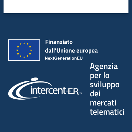
Agenzia
per lo
sviluppo
dei
mercati
telematici