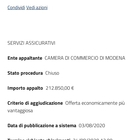
acquisto
Condividi
Vedi azioni
Supporto
Dati del bando
SERVIZI ASSICURATIVI
Piattaforme
Ente appaltante
CAMERA DI COMMERCIO DI MODENA
telematiche
Stato procedura
Chiuso
Importo appalto
212.850,00 €
Criterio di aggiudicazione
Offerta economicamente più
English
vantaggiosa
site
Data di pubblicazione a sistema
03/08/2020