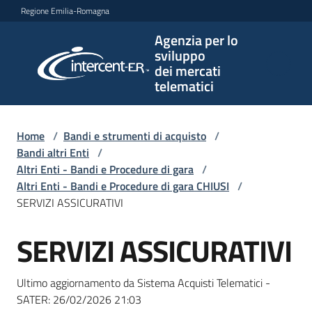
Vai al contenuto
Vai alla navigazione
Vai al footer
Regione Emilia-Romagna
Agenzia per lo
Agenzia
sviluppo
per lo
dei mercati
sviluppo
telematici
dei
mercati
telematici
Home
/
Bandi e strumenti di acquisto
/
Bandi altri Enti
/
Altri Enti - Bandi e Procedure di gara
/
Altri Enti - Bandi e Procedure di gara CHIUSI
/
L'Agenzia
SERVIZI ASSICURATIVI
SERVIZI ASSICURATIVI
Salta al contenuto
Bandi
e
Ultimo aggiornamento da Sistema Acquisti Telematici -
strumenti
SATER:
26/02/2026 21:03
di