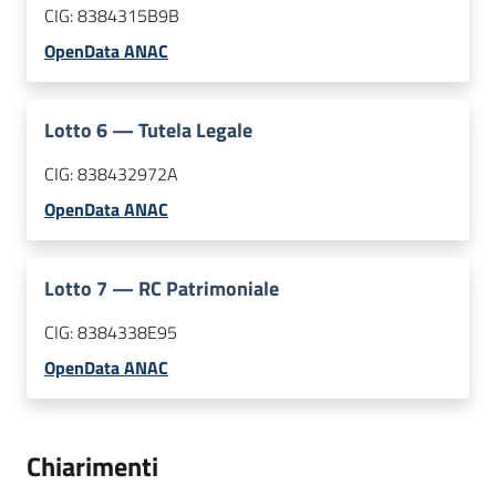
CIG:
8384315B9B
OpenData ANAC
Lotto
6
—
Tutela Legale
CIG:
838432972A
OpenData ANAC
Lotto
7
—
RC Patrimoniale
CIG:
8384338E95
OpenData ANAC
Chiarimenti