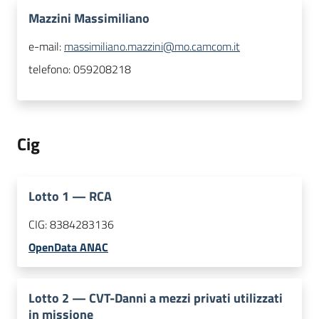
Mazzini Massimiliano
e-mail:
massimiliano.mazzini@mo.camcom.it
telefono:
059208218
Cig
Lotto
1
—
RCA
CIG:
8384283136
OpenData ANAC
Lotto
2
—
CVT-Danni a mezzi privati utilizzati
in missione