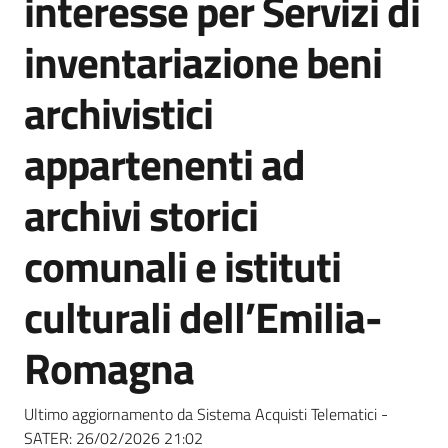
interesse per Servizi di
acquisto
inventariazione beni
Supporto
archivistici
appartenenti ad
Piattaforme
archivi storici
telematiche
comunali e istituti
culturali dell’Emilia-
Romagna
English
site
Ultimo aggiornamento da Sistema Acquisti Telematici -
SATER:
26/02/2026 21:02