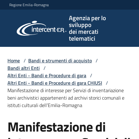
Vai al contenuto
Vai alla navigazione
Vai al footer
Regione Emilia-Romagna
Agenzia per lo
Agenzia
sviluppo
per lo
dei mercati
sviluppo
telematici
dei
mercati
telematici
Home
/
Bandi e strumenti di acquisto
/
Bandi altri Enti
/
Altri Enti - Bandi e Procedure di gara
/
Altri Enti - Bandi e Procedure di gara CHIUSI
/
L'Agenzia
Manifestazione di interesse per Servizi di inventariazione
beni archivistici appartenenti ad archivi storici comunali e
istituti culturali dell’Emilia-Romagna
Bandi
Manifestazione di
e
Salta al contenuto
strumenti
di