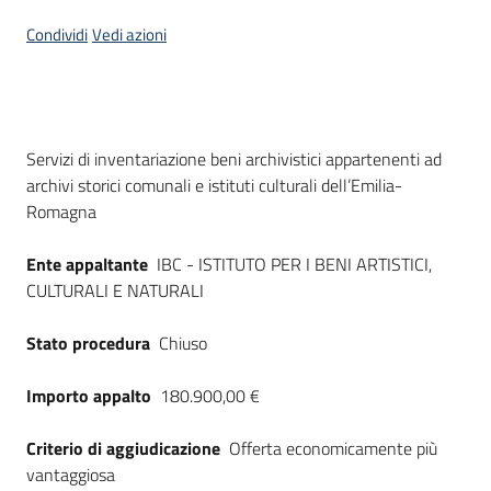
Seguici
Condividi
Vedi azioni
su
Dati del bando
Servizi di inventariazione beni archivistici appartenenti ad
archivi storici comunali e istituti culturali dell’Emilia-
Romagna
Ente appaltante
IBC - ISTITUTO PER I BENI ARTISTICI,
CULTURALI E NATURALI
Stato procedura
Chiuso
Importo appalto
180.900,00 €
Criterio di aggiudicazione
Offerta economicamente più
vantaggiosa