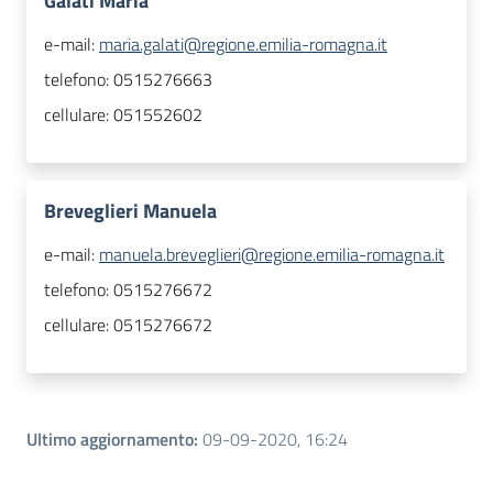
Galati Maria
e-mail:
maria.galati@regione.emilia-romagna.it
telefono:
0515276663
cellulare:
051552602
Breveglieri Manuela
e-mail:
manuela.breveglieri@regione.emilia-romagna.it
telefono:
0515276672
cellulare:
0515276672
Ultimo aggiornamento
:
09-09-2020, 16:24