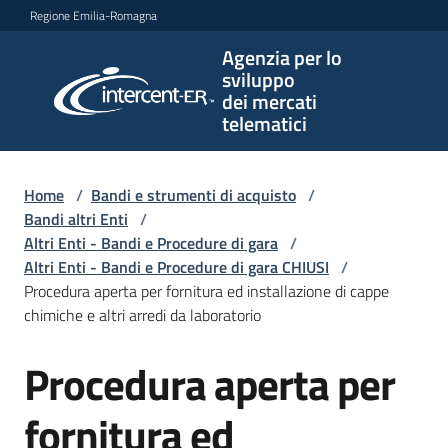
Vai al contenuto
Vai alla navigazione
Vai al footer
Regione Emilia-Romagna
Agenzia per lo
Agenzia
sviluppo
per lo
dei mercati
sviluppo
telematici
dei
mercati
telematici
Home
/
Bandi e strumenti di acquisto
/
Bandi altri Enti
/
Altri Enti - Bandi e Procedure di gara
/
Altri Enti - Bandi e Procedure di gara CHIUSI
/
L'Agenzia
Procedura aperta per fornitura ed installazione di cappe
chimiche e altri arredi da laboratorio
Procedura aperta per
Bandi
Salta al contenuto
e
strumenti
fornitura ed
di