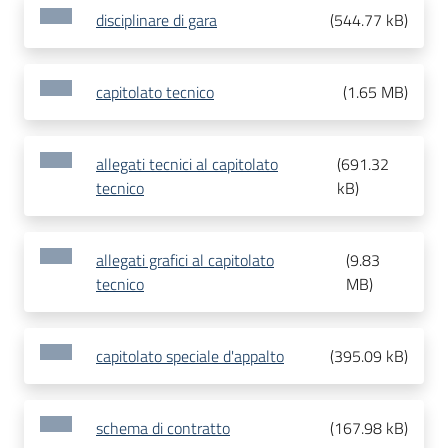
disciplinare di gara
(
544.77 kB
)
capitolato tecnico
(
1.65 MB
)
allegati tecnici al capitolato
(
691.32
tecnico
kB
)
allegati grafici al capitolato
(
9.83
tecnico
MB
)
capitolato speciale d'appalto
(
395.09 kB
)
schema di contratto
(
167.98 kB
)