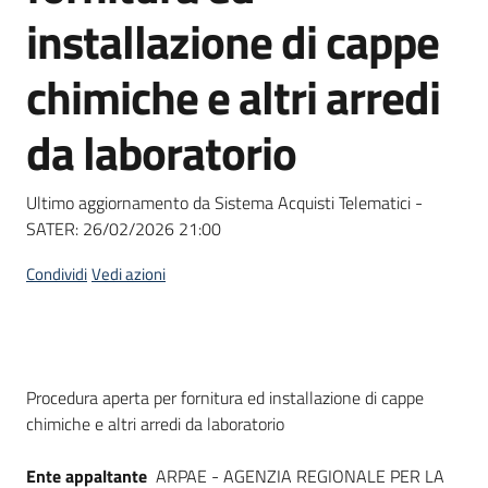
acquisto
installazione di cappe
chimiche e altri arredi
Supporto
da laboratorio
Piattaforme
Ultimo aggiornamento da Sistema Acquisti Telematici -
telematiche
SATER:
26/02/2026 21:00
Condividi
Vedi azioni
English
Dati del bando
Procedura aperta per fornitura ed installazione di cappe
site
chimiche e altri arredi da laboratorio
Ente appaltante
ARPAE - AGENZIA REGIONALE PER LA