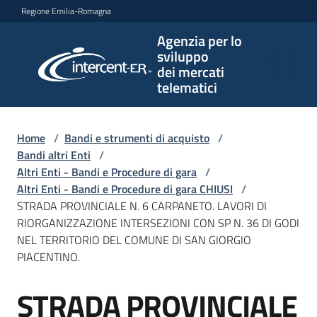
Vai al contenuto
Vai alla navigazione
Vai al footer
Regione Emilia-Romagna
Agenzia per lo
Agenzia
sviluppo
per lo
dei mercati
sviluppo
telematici
dei
mercati
telematici
Home
/
Bandi e strumenti di acquisto
/
Bandi altri Enti
/
Altri Enti - Bandi e Procedure di gara
/
Altri Enti - Bandi e Procedure di gara CHIUSI
/
L'Agenzia
STRADA PROVINCIALE N. 6 CARPANETO. LAVORI DI
RIORGANIZZAZIONE INTERSEZIONI CON SP N. 36 DI GODI
NEL TERRITORIO DEL COMUNE DI SAN GIORGIO
PIACENTINO.
Bandi
e
STRADA PROVINCIALE
strumenti
Salta al contenuto
di