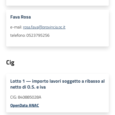
Fava Rosa
e-mail:
rosa.fava@provincia.pc.it
telefono:
0523795256
Cig
Lotto
1
—
importo lavori soggetto a ribasso al
netto di O.S. e iva
CIG:
840885028A
OpenData ANAC