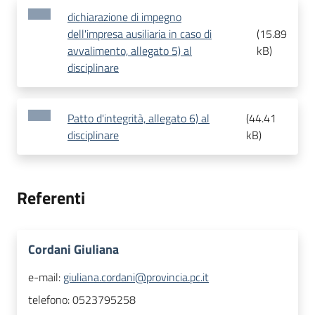
dichiarazione di impegno
dell'impresa ausiliaria in caso di
(
15.89
avvalimento, allegato 5) al
kB
)
disciplinare
Patto d'integrità, allegato 6) al
(
44.41
disciplinare
kB
)
Referenti
Cordani Giuliana
e-mail:
giuliana.cordani@provincia.pc.it
telefono:
0523795258