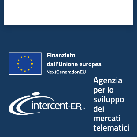
Agenzia
per lo
sviluppo
dei
mercati
telematici