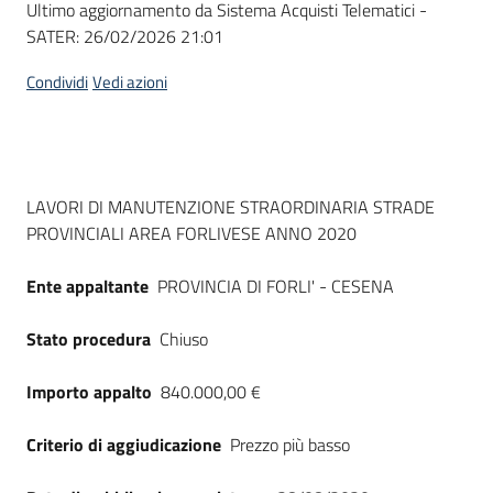
Ultimo aggiornamento da Sistema Acquisti Telematici -
acquisto
SATER:
26/02/2026 21:01
Condividi
Vedi azioni
Supporto
Piattaforme
Dati del bando
LAVORI DI MANUTENZIONE STRAORDINARIA STRADE
telematiche
PROVINCIALI AREA FORLIVESE ANNO 2020
Ente appaltante
PROVINCIA DI FORLI' - CESENA
Stato procedura
Chiuso
English
Importo appalto
840.000,00 €
site
Criterio di aggiudicazione
Prezzo più basso