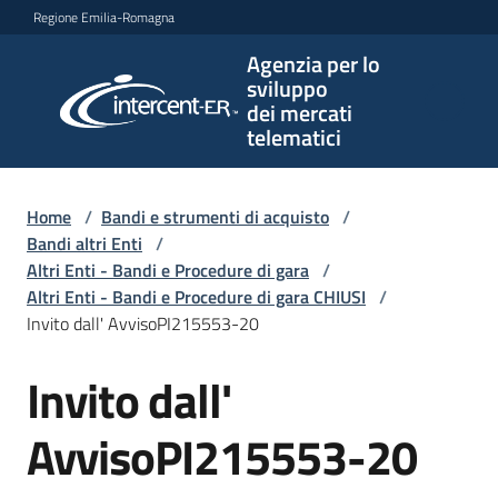
Vai al contenuto
Vai alla navigazione
Vai al footer
Regione Emilia-Romagna
Agenzia per lo
Agenzia
sviluppo
per lo
dei mercati
sviluppo
telematici
dei
mercati
telematici
Home
/
Bandi e strumenti di acquisto
/
Bandi altri Enti
/
Altri Enti - Bandi e Procedure di gara
/
Altri Enti - Bandi e Procedure di gara CHIUSI
/
L'Agenzia
Invito dall' AvvisoPI215553-20
Invito dall'
Salta al contenuto
Bandi
e
AvvisoPI215553-20
strumenti
di