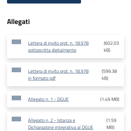
Allegati
Lettera di invito prot. n. 18.978
(
602.03
sottoscritta digitalmente
kB
)
Lettera di invito prot. n. 18.978
(
599.38
in formato pdf
kB
)
Allegato n. 1 - DGUE
(
1.49 MB
)
Allegato n. 2 - Istanza e
(
1.59
Dichiarazione integrativa al DGUE
MB
)