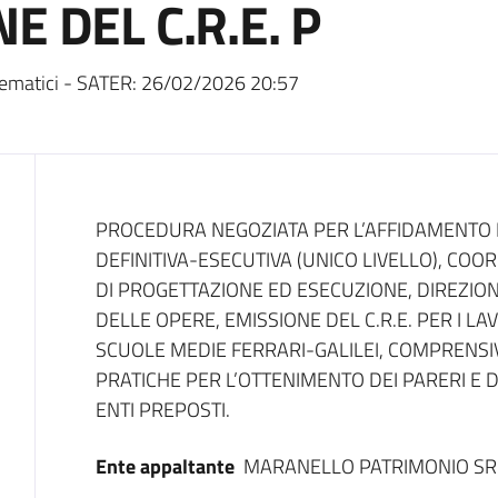
E DEL C.R.E. P
ematici - SATER:
26/02/2026 20:57
Dati del bando
PROCEDURA NEGOZIATA PER L’AFFIDAMENTO D
DEFINITIVA-ESECUTIVA (UNICO LIVELLO), CO
DI PROGETTAZIONE ED ESECUZIONE, DIREZIONE
DELLE OPERE, EMISSIONE DEL C.R.E. PER I L
SCUOLE MEDIE FERRARI-GALILEI, COMPRENS
PRATICHE PER L’OTTENIMENTO DEI PARERI E 
ENTI PREPOSTI.
Ente appaltante
MARANELLO PATRIMONIO SR