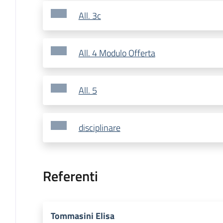
All. 3c
All. 4 Modulo Offerta
All. 5
disciplinare
Referenti
Tommasini Elisa