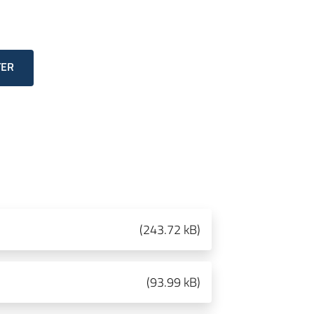
TER
(
243.72 kB
)
(
93.99 kB
)