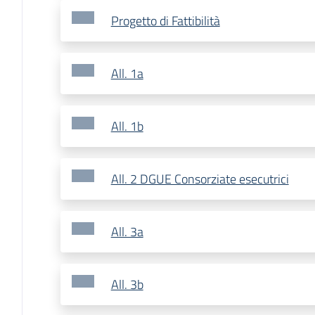
Progetto di Fattibilità
All. 1a
All. 1b
All. 2 DGUE Consorziate esecutrici
All. 3a
All. 3b