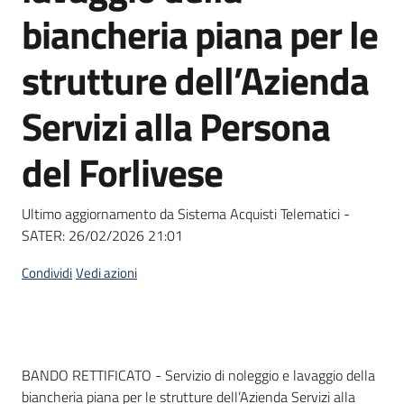
acquisto
biancheria piana per le
strutture dell’Azienda
Supporto
Servizi alla Persona
del Forlivese
Piattaforme
telematiche
Ultimo aggiornamento da Sistema Acquisti Telematici -
SATER:
26/02/2026 21:01
Condividi
Vedi azioni
English
site
Dati del bando
BANDO RETTIFICATO - Servizio di noleggio e lavaggio della
biancheria piana per le strutture dell’Azienda Servizi alla