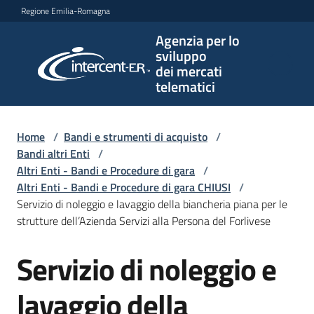
Vai al contenuto
Vai alla navigazione
Vai al footer
Regione Emilia-Romagna
Agenzia per lo
Agenzia
sviluppo
per lo
dei mercati
sviluppo
telematici
dei
mercati
telematici
Home
/
Bandi e strumenti di acquisto
/
Bandi altri Enti
/
Altri Enti - Bandi e Procedure di gara
/
Altri Enti - Bandi e Procedure di gara CHIUSI
/
L'Agenzia
Servizio di noleggio e lavaggio della biancheria piana per le
strutture dell’Azienda Servizi alla Persona del Forlivese
Servizio di noleggio e
Bandi
Salta al contenuto
e
strumenti
lavaggio della
di