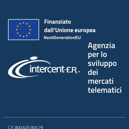
Agenzia
per lo
sviluppo
dei
mercati
telematici
C.F. 800.625.903.79