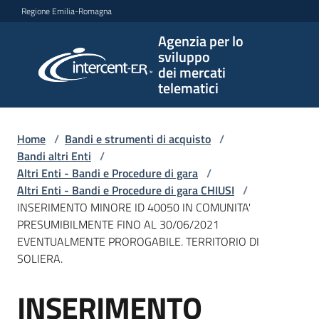
Vai al contenuto
Vai alla navigazione
Vai al footer
Regione Emilia-Romagna
Agenzia per lo
Agenzia
sviluppo
per lo
dei mercati
sviluppo
telematici
dei
mercati
telematici
Home
/
Bandi e strumenti di acquisto
/
Bandi altri Enti
/
Altri Enti - Bandi e Procedure di gara
/
Altri Enti - Bandi e Procedure di gara CHIUSI
/
L'Agenzia
INSERIMENTO MINORE ID 40050 IN COMUNITA'
PRESUMIBILMENTE FINO AL 30/06/2021
EVENTUALMENTE PROROGABILE. TERRITORIO DI
SOLIERA.
Bandi
e
INSERIMENTO
strumenti
Salta al contenuto
di