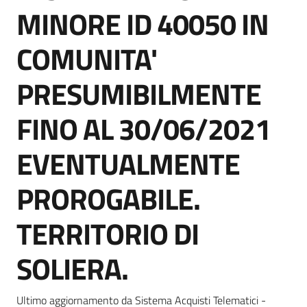
acquisto
MINORE ID 40050 IN
COMUNITA'
Supporto
PRESUMIBILMENTE
FINO AL 30/06/2021
Piattaforme
telematiche
EVENTUALMENTE
PROROGABILE.
TERRITORIO DI
English
SOLIERA.
site
Ultimo aggiornamento da Sistema Acquisti Telematici -