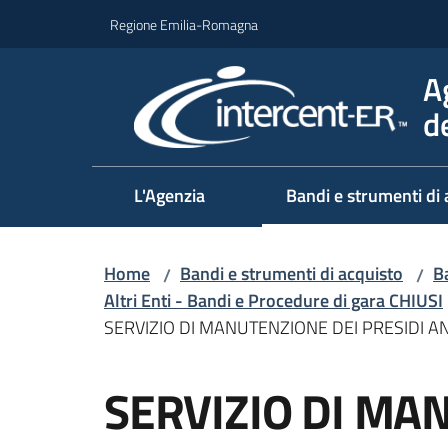
Vai al contenuto
Vai alla navigazione
Vai al footer
Regione Emilia-Romagna
A
d
L'Agenzia
Bandi e strumenti di 
Home
Bandi e strumenti di acquisto
Ba
/
/
Altri Enti - Bandi e Procedure di gara CHIUSI
SERVIZIO DI MANUTENZIONE DEI PRESIDI A
Salta al contenuto
SERVIZIO DI MA