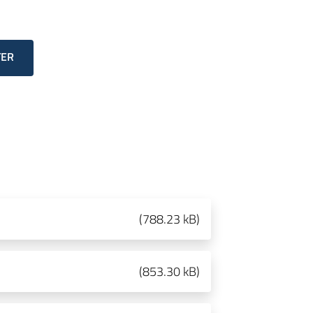
TER
(
788.23 kB
)
(
853.30 kB
)