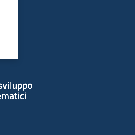
sviluppo
ematici