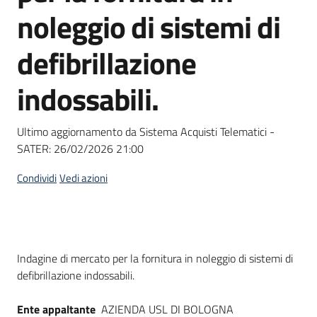
acquisto
noleggio di sistemi di
defibrillazione
Supporto
indossabili.
Piattaforme
Ultimo aggiornamento da Sistema Acquisti Telematici -
telematiche
SATER:
26/02/2026 21:00
Condividi
Vedi azioni
English
Dati del bando
Indagine di mercato per la fornitura in noleggio di sistemi di
site
defibrillazione indossabili.
Ente appaltante
AZIENDA USL DI BOLOGNA