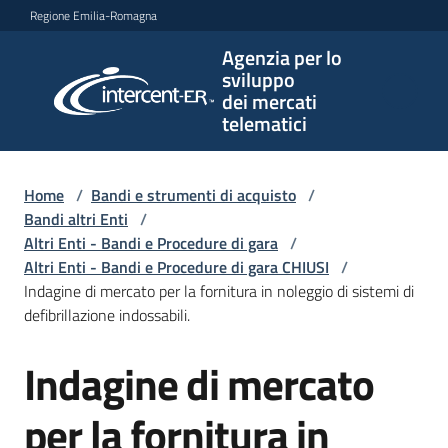
Vai al contenuto
Vai alla navigazione
Vai al footer
Regione Emilia-Romagna
Agenzia per lo
Agenzia
sviluppo
per lo
dei mercati
sviluppo
telematici
dei
mercati
telematici
Home
/
Bandi e strumenti di acquisto
/
Bandi altri Enti
/
Altri Enti - Bandi e Procedure di gara
/
Altri Enti - Bandi e Procedure di gara CHIUSI
/
L'Agenzia
Indagine di mercato per la fornitura in noleggio di sistemi di
defibrillazione indossabili.
Indagine di mercato
Bandi
Salta al contenuto
e
strumenti
per la fornitura in
di