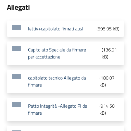
Allegati
lettiv+capitolato firmati ausl
(
595.95 kB
)
Capitolato Speciale da firmare
(
136.91
per accettazione
kB
)
capitolato tecnico Allegato da
(
180.07
firmare
kB
)
Patto Integrità -Allegato PI da
(
914.50
firmare
kB
)