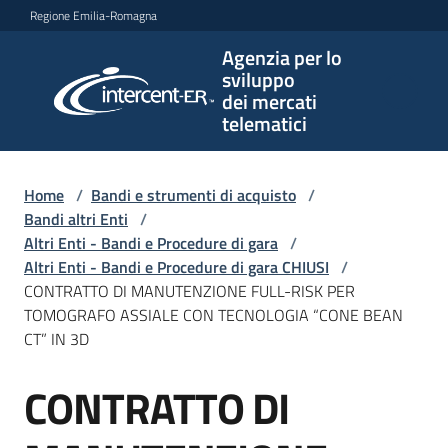
Vai al contenuto
Vai alla navigazione
Vai al footer
Regione Emilia-Romagna
Agenzia per lo
Agenzia
sviluppo
per lo
dei mercati
sviluppo
telematici
dei
mercati
telematici
Home
/
Bandi e strumenti di acquisto
/
Bandi altri Enti
/
Altri Enti - Bandi e Procedure di gara
/
Altri Enti - Bandi e Procedure di gara CHIUSI
/
L'Agenzia
CONTRATTO DI MANUTENZIONE FULL-RISK PER
TOMOGRAFO ASSIALE CON TECNOLOGIA “CONE BEAN
CT” IN 3D
Bandi
CONTRATTO DI
e
Salta al contenuto
strumenti
di