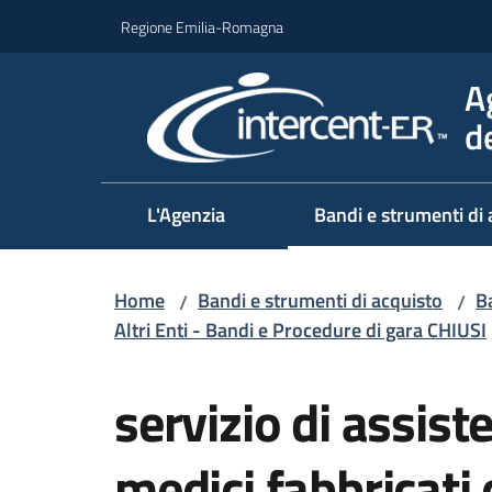
Vai al contenuto
Vai alla navigazione
Vai al footer
Regione Emilia-Romagna
A
d
L'Agenzia
Bandi e strumenti di 
Home
Bandi e strumenti di acquisto
Ba
/
/
Altri Enti - Bandi e Procedure di gara CHIUSI
Salta al contenuto
servizio di assist
medici fabbricati