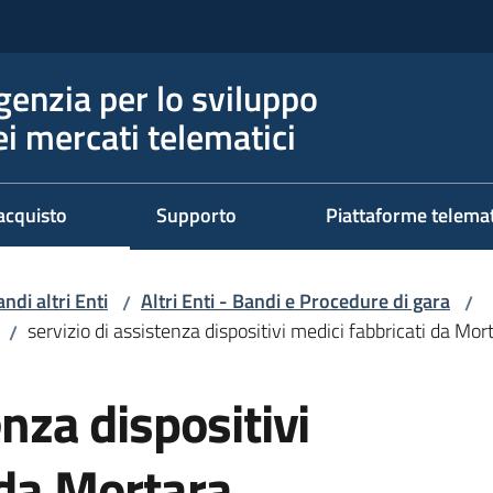
genzia per lo sviluppo
ei mercati telematici
acquisto
Supporto
Piattaforme telema
ndi altri Enti
Altri Enti - Bandi e Procedure di gara
/
/
servizio di assistenza dispositivi medici fabbricati da Mo
/
enza dispositivi
 da Mortara