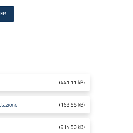
TER
(
441.11 kB
)
ttazione
(
163.58 kB
)
(
914.50 kB
)