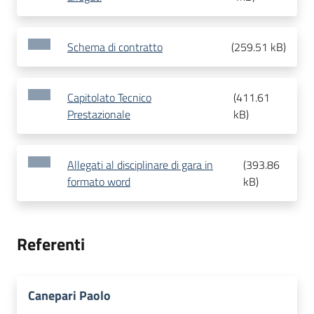
Schema di contratto
(
259.51 kB
)
Capitolato Tecnico
(
411.61
Prestazionale
kB
)
Allegati al disciplinare di gara in
(
393.86
formato word
kB
)
Referenti
Canepari Paolo