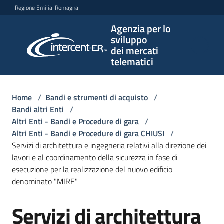
Vai al contenuto
Vai alla navigazione
Vai al footer
Regione Emilia-Romagna
Agenzia per lo
Agenzia
sviluppo
per lo
dei mercati
sviluppo
telematici
dei
mercati
telematici
Home
/
Bandi e strumenti di acquisto
/
Bandi altri Enti
/
Altri Enti - Bandi e Procedure di gara
/
Altri Enti - Bandi e Procedure di gara CHIUSI
/
L'Agenzia
Servizi di architettura e ingegneria relativi alla direzione dei
lavori e al coordinamento della sicurezza in fase di
esecuzione per la realizzazione del nuovo edificio
denominato "MIRE"
Bandi
e
Servizi di architettura
strumenti
Salta al contenuto
di