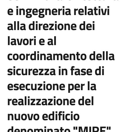
acquisto
e ingegneria relativi
alla direzione dei
Supporto
lavori e al
coordinamento della
Piattaforme
telematiche
sicurezza in fase di
esecuzione per la
realizzazione del
English
nuovo edificio
site
denominato "MIRE"