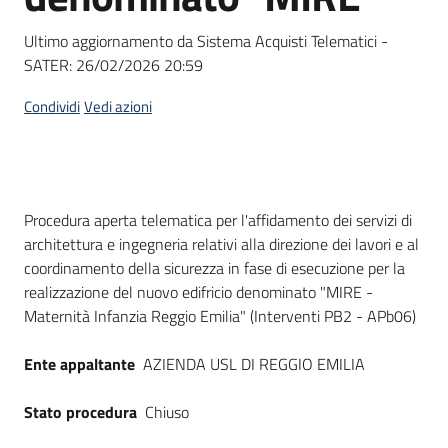
Seguici
su
Ultimo aggiornamento da Sistema Acquisti Telematici -
SATER:
26/02/2026 20:59
Condividi
Vedi azioni
Dati del bando
Procedura aperta telematica per l'affidamento dei servizi di
architettura e ingegneria relativi alla direzione dei lavori e al
coordinamento della sicurezza in fase di esecuzione per la
realizzazione del nuovo edifricio denominato "MIRE -
Maternità Infanzia Reggio Emilia" (Interventi PB2 - APb06)
Ente appaltante
AZIENDA USL DI REGGIO EMILIA
Stato procedura
Chiuso