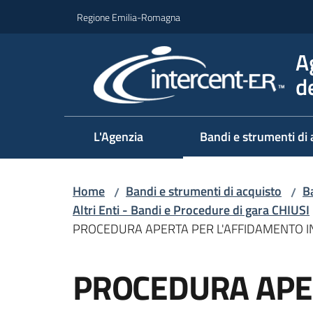
Vai al contenuto
Vai alla navigazione
Vai al footer
Regione Emilia-Romagna
A
d
L'Agenzia
Bandi e strumenti di 
Home
Bandi e strumenti di acquisto
Ba
/
/
Altri Enti - Bandi e Procedure di gara CHIUSI
PROCEDURA APERTA PER L'AFFIDAMENTO IN 
Salta al contenuto
PROCEDURA APE