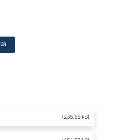
TER
(
235.68 kB
)