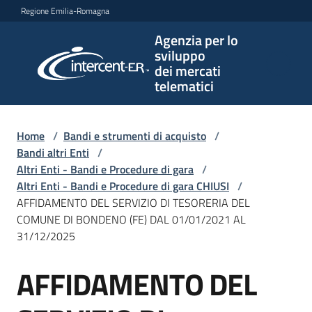
Vai al contenuto
Vai alla navigazione
Vai al footer
Regione Emilia-Romagna
Agenzia per lo
Agenzia
sviluppo
per lo
dei mercati
sviluppo
telematici
dei
mercati
telematici
Home
/
Bandi e strumenti di acquisto
/
Bandi altri Enti
/
Altri Enti - Bandi e Procedure di gara
/
Altri Enti - Bandi e Procedure di gara CHIUSI
/
L'Agenzia
AFFIDAMENTO DEL SERVIZIO DI TESORERIA DEL
COMUNE DI BONDENO (FE) DAL 01/01/2021 AL
31/12/2025
Bandi
AFFIDAMENTO DEL
e
Salta al contenuto
strumenti
di