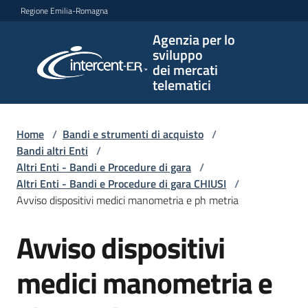
Vai al contenuto
Vai alla navigazione
Vai al footer
Regione Emilia-Romagna
Agenzia per lo
Agenzia
sviluppo
per lo
dei mercati
sviluppo
telematici
dei
mercati
telematici
Home
/
Bandi e strumenti di acquisto
/
Bandi altri Enti
/
Altri Enti - Bandi e Procedure di gara
/
Altri Enti - Bandi e Procedure di gara CHIUSI
/
L'Agenzia
Avviso dispositivi medici manometria e ph metria
Avviso dispositivi
Salta al contenuto
Bandi
e
medici manometria e
strumenti
di