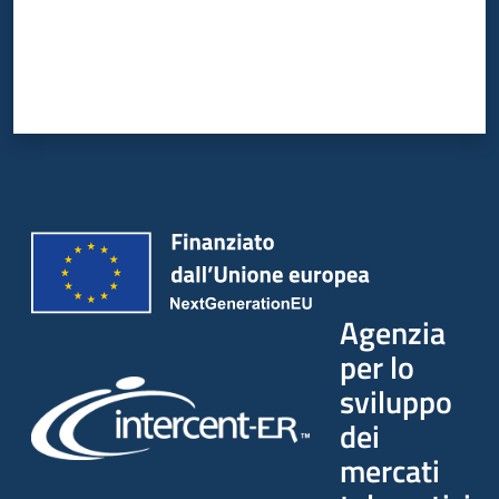
Agenzia
per lo
sviluppo
dei
mercati