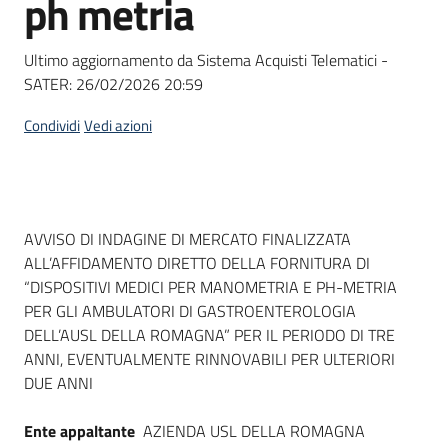
ph metria
acquisto
Ultimo aggiornamento da Sistema Acquisti Telematici -
SATER:
26/02/2026 20:59
Supporto
Condividi
Vedi azioni
Piattaforme
telematiche
Dati del bando
AVVISO DI INDAGINE DI MERCATO FINALIZZATA
ALL’AFFIDAMENTO DIRETTO DELLA FORNITURA DI
“DISPOSITIVI MEDICI PER MANOMETRIA E PH-METRIA
PER GLI AMBULATORI DI GASTROENTEROLOGIA
DELL’AUSL DELLA ROMAGNA” PER IL PERIODO DI TRE
English
ANNI, EVENTUALMENTE RINNOVABILI PER ULTERIORI
site
DUE ANNI
Ente appaltante
AZIENDA USL DELLA ROMAGNA