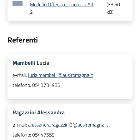
Modello Offerta economica All.
(
33.50
2
kB
)
Referenti
Mambelli Lucia
e-mail:
lucia.mambelli@auslromagna.it
telefono:
0543731938
Ragazzini Alessandra
e-mail:
alessandra.ragazzini2@auslromagna.it
telefono:
05447559