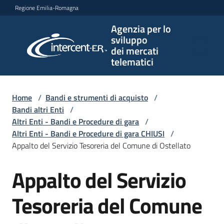
Vai al contenuto
Vai alla navigazione
Vai al footer
Regione Emilia-Romagna
Agenzia per lo
Agenzia
sviluppo
per lo
dei mercati
sviluppo
telematici
dei
mercati
telematici
Home
/
Bandi e strumenti di acquisto
/
Bandi altri Enti
/
Altri Enti - Bandi e Procedure di gara
/
Altri Enti - Bandi e Procedure di gara CHIUSI
/
L'Agenzia
Appalto del Servizio Tesoreria del Comune di Ostellato
Appalto del Servizio
Salta al contenuto
Bandi
e
Tesoreria del Comune
strumenti
di