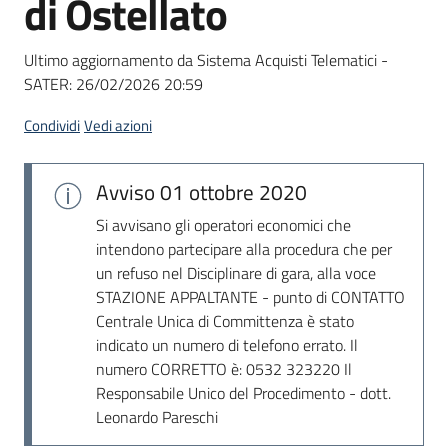
di Ostellato
acquisto
Ultimo aggiornamento da Sistema Acquisti Telematici -
SATER:
26/02/2026 20:59
Supporto
Condividi
Vedi azioni
Piattaforme
Avviso
01 ottobre 2020
telematiche
Si avvisano gli operatori economici che
intendono partecipare alla procedura che per
un refuso nel Disciplinare di gara, alla voce
STAZIONE APPALTANTE - punto di CONTATTO
Centrale Unica di Committenza è stato
indicato un numero di telefono errato. Il
English
numero CORRETTO è: 0532 323220 Il
site
Responsabile Unico del Procedimento - dott.
Leonardo Pareschi