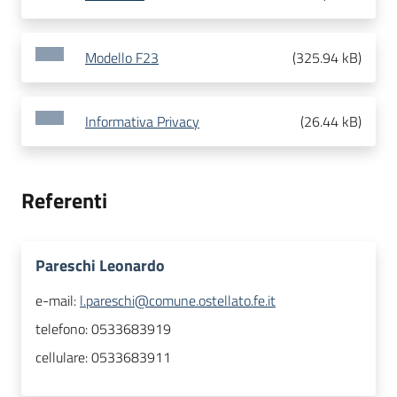
Modello F23
(
325.94 kB
)
Informativa Privacy
(
26.44 kB
)
Referenti
Pareschi Leonardo
e-mail:
l.pareschi@comune.ostellato.fe.it
telefono:
0533683919
cellulare:
0533683911