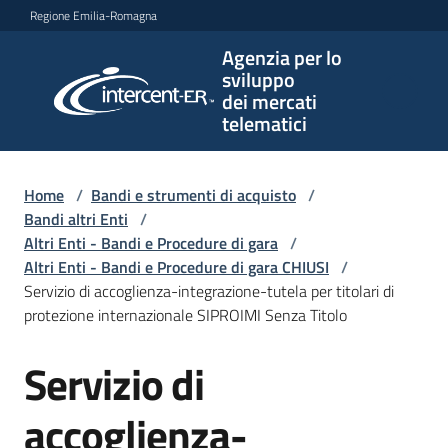
Vai al contenuto
Vai alla navigazione
Vai al footer
Regione Emilia-Romagna
Agenzia per lo
Agenzia
sviluppo
per lo
dei mercati
sviluppo
telematici
dei
mercati
telematici
Home
/
Bandi e strumenti di acquisto
/
Bandi altri Enti
/
Altri Enti - Bandi e Procedure di gara
/
Altri Enti - Bandi e Procedure di gara CHIUSI
/
L'Agenzia
Servizio di accoglienza-integrazione-tutela per titolari di
protezione internazionale SIPROIMI Senza Titolo
Servizio di
Bandi
Salta al contenuto
e
strumenti
accoglienza-
di