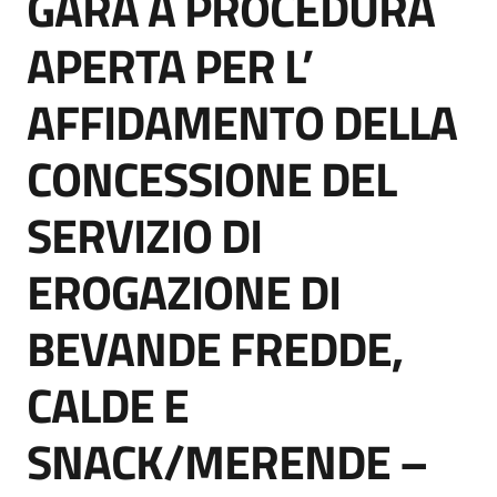
GARA A PROCEDURA
acquisto
APERTA PER L’
AFFIDAMENTO DELLA
Supporto
CONCESSIONE DEL
Piattaforme
SERVIZIO DI
telematiche
EROGAZIONE DI
BEVANDE FREDDE,
CALDE E
English
site
SNACK/MERENDE –