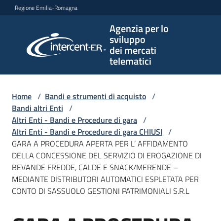
Vai al contenuto
Vai alla navigazione
Vai al footer
Regione Emilia-Romagna
Agenzia per lo
Agenzia
sviluppo
per lo
dei mercati
sviluppo
telematici
dei
mercati
telematici
Home
/
Bandi e strumenti di acquisto
/
Bandi altri Enti
/
Altri Enti - Bandi e Procedure di gara
/
Altri Enti - Bandi e Procedure di gara CHIUSI
/
L'Agenzia
GARA A PROCEDURA APERTA PER L’ AFFIDAMENTO
DELLA CONCESSIONE DEL SERVIZIO DI EROGAZIONE DI
BEVANDE FREDDE, CALDE E SNACK/MERENDE –
MEDIANTE DISTRIBUTORI AUTOMATICI ESPLETATA PER
Bandi
CONTO DI SASSUOLO GESTIONI PATRIMONIALI S.R.L
e
strumenti
di
Salta al contenuto