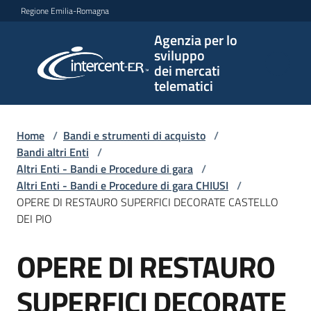
Vai al contenuto
Vai alla navigazione
Vai al footer
Regione Emilia-Romagna
Agenzia per lo
Agenzia
sviluppo
per lo
dei mercati
sviluppo
telematici
dei
mercati
telematici
Home
/
Bandi e strumenti di acquisto
/
Bandi altri Enti
/
Altri Enti - Bandi e Procedure di gara
/
Altri Enti - Bandi e Procedure di gara CHIUSI
/
L'Agenzia
OPERE DI RESTAURO SUPERFICI DECORATE CASTELLO
DEI PIO
OPERE DI RESTAURO
Bandi
Salta al contenuto
e
strumenti
SUPERFICI DECORATE
di