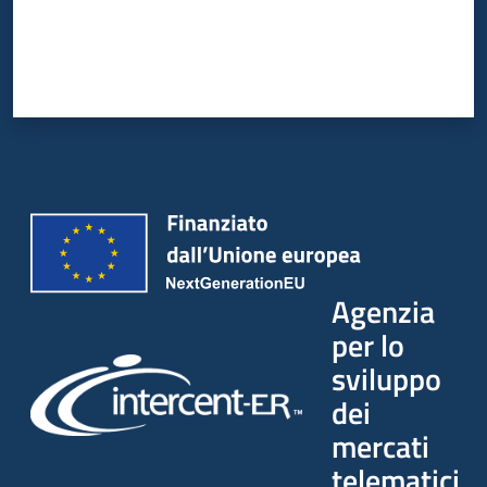
Agenzia
per lo
sviluppo
dei
mercati
telematici