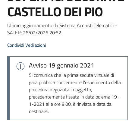
acquisto
CASTELLO DEI PIO
Ultimo aggiornamento da Sistema Acquisti Telematici -
Supporto
SATER:
26/02/2026 20:52
Condividi
Vedi azioni
Piattaforme
telematiche
Avviso
19 gennaio 2021
Si comunica che la prima seduta virtuale di
gara pubblica concernente l’esperimento della
procedura negoziata in oggetto,
precedentemente fissata in data odierna 19-
1-2021 alle ore 9.00, è rinviata a data da
English
destinarsi.
site