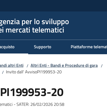
genzia per lo sviluppo
ei mercati telematici
acquisto
Supporto
Piattaforme telema
ndi altri Enti
Altri Enti - Bandi e Procedure di gara
/
/
Invito dall' AvvisoPI199953-20
/
isoPI199953-20
ematici - SATER:
26/02/2026 20:58