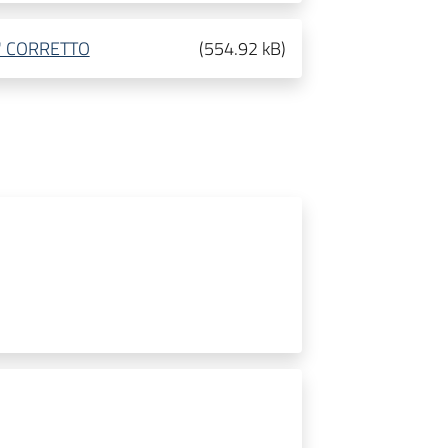
A' CORRETTO
(
554.92 kB
)