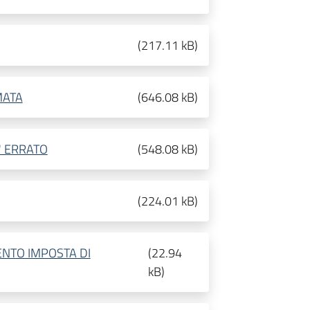
(
217.11 kB
)
MATA
(
646.08 kB
)
' ERRATO
(
548.08 kB
)
(
224.01 kB
)
NTO IMPOSTA DI
(
22.94
kB
)