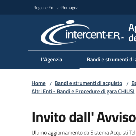
Vai al contenuto
Vai alla navigazione
Vai al footer
Regione Emilia-Romagna
A
d
L'Agenzia
Bandi e strumenti di 
Home
Bandi e strumenti di acquisto
Ba
/
/
Altri Enti - Bandi e Procedure di gara CHIUSI
Salta al contenuto
Invito dall' Avv
Ultimo aggiornamento da Sistema Acquisti Tel