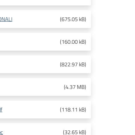
ONALI
(
675.05 kB
)
(
160.00 kB
)
(
822.97 kB
)
(
4.37 MB
)
f
(
118.11 kB
)
oc
(
32.65 kB
)