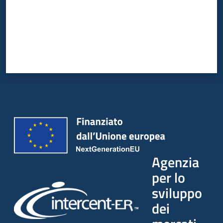
Agenzia
per lo
sviluppo
dei