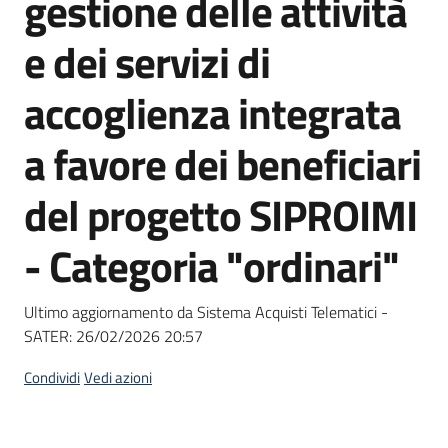
gestione delle attività
acquisto
e dei servizi di
Supporto
accoglienza integrata
a favore dei beneficiari
Piattaforme
del progetto SIPROIMI
telematiche
- Categoria "ordinari"
Ultimo aggiornamento da Sistema Acquisti Telematici -
SATER:
26/02/2026 20:57
English
site
Condividi
Vedi azioni