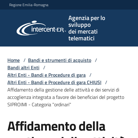
Vai al contenuto
Vai alla navigazione
Vai al footer
Regione Emilia-Romagna
Agenzia per lo
Agenzia
sviluppo
per lo
dei mercati
sviluppo
telematici
dei
mercati
telematici
Home
/
Bandi e strumenti di acquisto
/
Bandi altri Enti
/
Altri Enti - Bandi e Procedure di gara
/
Altri Enti - Bandi e Procedure di gara CHIUSI
/
L'Agenzia
Affidamento della gestione delle attività e dei servizi di
accoglienza integrata a favore dei beneficiari del progetto
SIPROIMI - Categoria "ordinari"
Bandi
Affidamento della
e
Salta al contenuto
strumenti
di