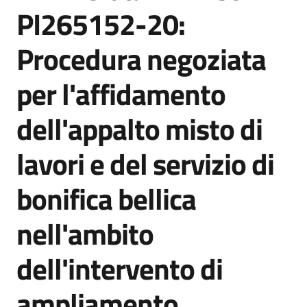
acquisto
PI265152-20:
Procedura negoziata
Supporto
per l'affidamento
dell'appalto misto di
Piattaforme
telematiche
lavori e del servizio di
bonifica bellica
nell'ambito
English
dell'intervento di
site
ampliamento