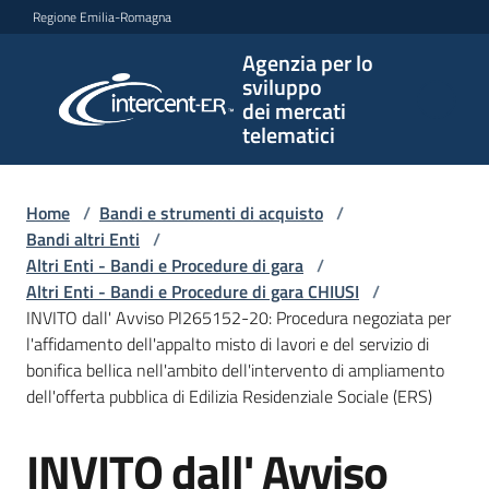
Vai al contenuto
Vai alla navigazione
Vai al footer
Regione Emilia-Romagna
Agenzia per lo
Agenzia
sviluppo
per lo
dei mercati
sviluppo
telematici
dei
mercati
telematici
Home
/
Bandi e strumenti di acquisto
/
Bandi altri Enti
/
Altri Enti - Bandi e Procedure di gara
/
Altri Enti - Bandi e Procedure di gara CHIUSI
/
L'Agenzia
INVITO dall' Avviso PI265152-20: Procedura negoziata per
l'affidamento dell'appalto misto di lavori e del servizio di
bonifica bellica nell'ambito dell'intervento di ampliamento
dell'offerta pubblica di Edilizia Residenziale Sociale (ERS)
Bandi
e
INVITO dall' Avviso
strumenti
Salta al contenuto
di