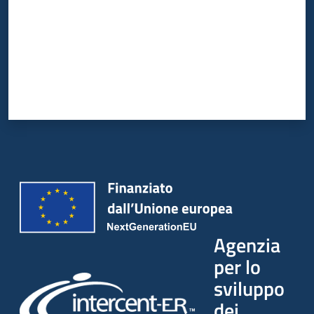
Agenzia
per lo
sviluppo
dei