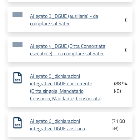
Allegato 3_DGUE (ausiliaria) - da
(
)
compilare sul Sater
Allegato 4_DGUE (Ditta Consorziata
(
)
esecutrice) – da compilare sul Sater
Allegato 5_dichiarazioni
integrative DGUE concorrente
(
88.94
(Ditta singola, Mandatario,
kB
)
Consorzio, Mandante, Consorziata)
Allegato 6_dichiarazioni
(
71.88
integrative DGUE ausiliaria
kB
)