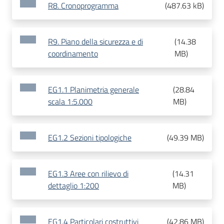
R8. Cronoprogramma
(
487.63 kB
)
R9. Piano della sicurezza e di
(
14.38
coordinamento
MB
)
EG1.1 Planimetria generale
(
28.84
scala 1:5.000
MB
)
EG1.2 Sezioni tipologiche
(
49.39 MB
)
EG1.3 Aree con rilievo di
(
14.31
dettaglio 1:200
MB
)
EG1.4 Particolari costruttivi
(
42.86 MB
)