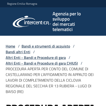
Vai al contenuto
Vai alla navigazione
Vai al footer
Regione Emilia-Romagna
Agenzia per lo
Agenzia
sviluppo
per lo
dei mercati
sviluppo
telematici
dei
mercati
telematici
Home
/
Bandi e strumenti di acquisto
/
Bandi altri Enti
/
Altri Enti - Bandi e Procedure di gara
/
Altri Enti - Bandi e Procedure di gara CHIUSI
/
L'Agenzia
PROCEDURA APERTA PER CONTO DEL COMUNE DI
CASTELLARANO PER L’AFFIDAMENTO IN APPALTO DEI
LAVORI DI COMPLETAMENTO DELLA CICLOVIA
REGIONALE DEL SECCHIA ER 13 RUBIERA - LUGO DI
Bandi
BAISO (RE)
e
strumenti
di
Salta al contenuto