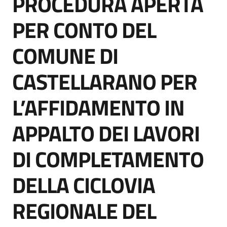
PROCEDURA APERTA
acquisto
PER CONTO DEL
COMUNE DI
Supporto
CASTELLARANO PER
Piattaforme
L’AFFIDAMENTO IN
telematiche
APPALTO DEI LAVORI
DI COMPLETAMENTO
DELLA CICLOVIA
English
site
REGIONALE DEL