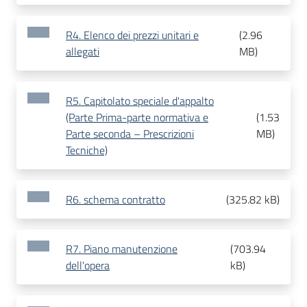
R4. Elenco dei prezzi unitari e
(
2.96
allegati
MB
)
R5. Capitolato speciale d'appalto
(Parte Prima-parte normativa e
(
1.53
Parte seconda – Prescrizioni
MB
)
Tecniche)
R6. schema contratto
(
325.82 kB
)
R7. Piano manutenzione
(
703.94
dell'opera
kB
)