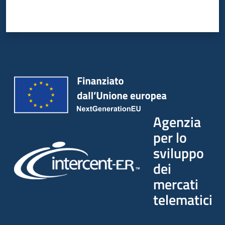
Agenzia
per lo
sviluppo
dei
mercati
telematici