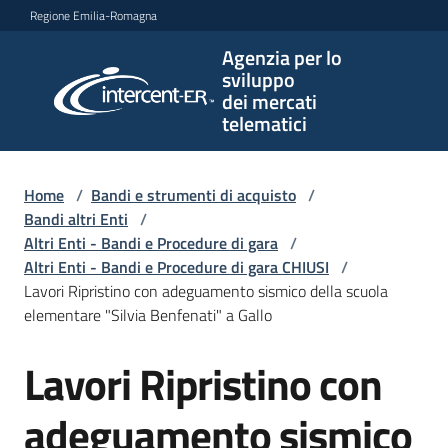
Vai al contenuto
Vai alla navigazione
Vai al footer
Regione Emilia-Romagna
Agenzia per lo
Agenzia
sviluppo
per lo
dei mercati
sviluppo
telematici
dei
mercati
telematici
Home
/
Bandi e strumenti di acquisto
/
Bandi altri Enti
/
Altri Enti - Bandi e Procedure di gara
/
Altri Enti - Bandi e Procedure di gara CHIUSI
/
L'Agenzia
Lavori Ripristino con adeguamento sismico della scuola
elementare "Silvia Benfenati" a Gallo
Lavori Ripristino con
Bandi
Salta al contenuto
e
strumenti
adeguamento sismico
di