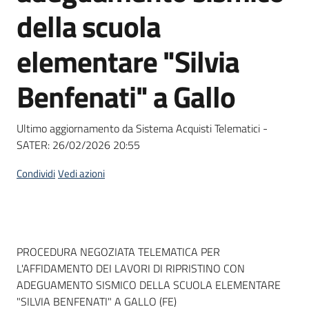
acquisto
della scuola
elementare "Silvia
Supporto
Benfenati" a Gallo
Piattaforme
Ultimo aggiornamento da Sistema Acquisti Telematici -
telematiche
SATER:
26/02/2026 20:55
Condividi
Vedi azioni
English
Dati del bando
PROCEDURA NEGOZIATA TELEMATICA PER
site
L'AFFIDAMENTO DEI LAVORI DI RIPRISTINO CON
ADEGUAMENTO SISMICO DELLA SCUOLA ELEMENTARE
"SILVIA BENFENATI" A GALLO (FE)