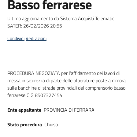
Basso ferrarese
acquisto
Ultimo aggiornamento da Sistema Acquisti Telematici -
SATER:
26/02/2026 20:55
Supporto
Condividi
Vedi azioni
Piattaforme
telematiche
Dati del bando
PROCEDURA NEGOZIATA per l’affidamento dei lavori di
messa in sicurezza di parte delle alberature poste a dimora
sulle banchine di strade provinciali del comprensorio basso
ferrarese CIG 8507327454
English
Ente appaltante
PROVINCIA DI FERRARA
site
Stato procedura
Chiuso