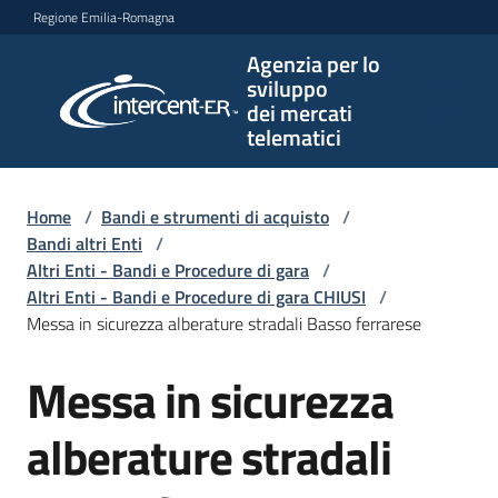
Vai al contenuto
Vai alla navigazione
Vai al footer
Regione Emilia-Romagna
Agenzia per lo
Agenzia
sviluppo
per lo
dei mercati
sviluppo
telematici
dei
mercati
telematici
Home
/
Bandi e strumenti di acquisto
/
Bandi altri Enti
/
Altri Enti - Bandi e Procedure di gara
/
Altri Enti - Bandi e Procedure di gara CHIUSI
/
L'Agenzia
Messa in sicurezza alberature stradali Basso ferrarese
Messa in sicurezza
Salta al contenuto
Bandi
e
alberature stradali
strumenti
di