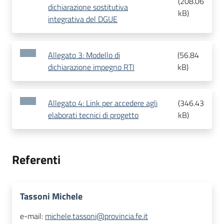
(
208.06
dichiarazione sostitutiva
kB
)
integrativa del DGUE
Allegato 3: Modello di
(
56.84
dichiarazione impegno RTI
kB
)
Allegato 4: Link per accedere agli
(
346.43
elaborati tecnici di progetto
kB
)
Referenti
Tassoni Michele
e-mail:
michele.tassoni@provincia.fe.it