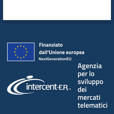
Agenzia
per lo
sviluppo
dei
mercati
telematici