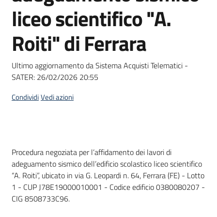
acquisto
liceo scientifico "A.
Roiti" di Ferrara
Supporto
Ultimo aggiornamento da Sistema Acquisti Telematici -
SATER:
26/02/2026 20:55
Piattaforme
telematiche
Condividi
Vedi azioni
Dati del bando
Procedura negoziata per l’affidamento dei lavori di
adeguamento sismico dell’edificio scolastico liceo scientifico
English
“A. Roiti”, ubicato in via G. Leopardi n. 64, Ferrara (FE) - Lotto
site
1 - CUP J78E19000010001 - Codice edificio 0380080207 -
CIG 8508733C96.