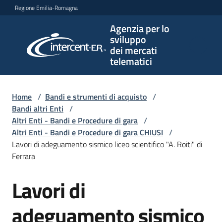
Vai al contenuto
Vai alla navigazione
Vai al footer
Regione Emilia-Romagna
Agenzia per lo
Agenzia
sviluppo
per lo
dei mercati
sviluppo
telematici
dei
mercati
telematici
Home
/
Bandi e strumenti di acquisto
/
Bandi altri Enti
/
Altri Enti - Bandi e Procedure di gara
/
Altri Enti - Bandi e Procedure di gara CHIUSI
/
L'Agenzia
Lavori di adeguamento sismico liceo scientifico "A. Roiti" di
Ferrara
Lavori di
Bandi
Salta al contenuto
e
strumenti
adeguamento sismico
di