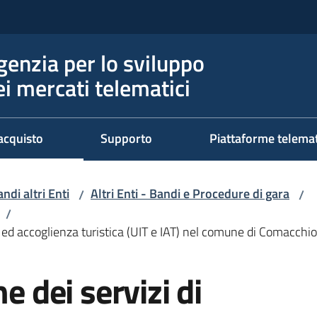
genzia per lo sviluppo
ei mercati telematici
acquisto
Supporto
Piattaforme telema
ndi altri Enti
Altri Enti - Bandi e Procedure di gara
/
/
/
e ed accoglienza turistica (UIT e IAT) nel comune di Comacchio
e dei servizi di