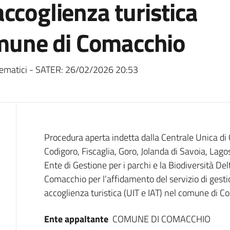
ccoglienza turistica
omune di Comacchio
ematici - SATER:
26/02/2026 20:53
Dati del bando
Procedura aperta indetta dalla Centrale Unica d
Codigoro, Fiscaglia, Goro, Jolanda di Savoia, Lag
Ente di Gestione per i parchi e la Biodiversità De
Comacchio per l’affidamento del servizio di gesti
accoglienza turistica (UIT e IAT) nel comune di C
Ente appaltante
COMUNE DI COMACCHIO