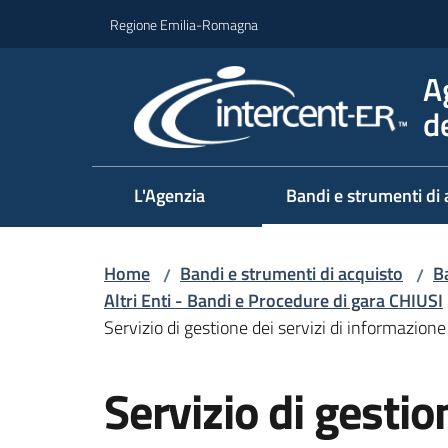
Vai al contenuto
Vai alla navigazione
Vai al footer
Regione Emilia-Romagna
A
d
L'Agenzia
Bandi e strumenti di 
Home
Bandi e strumenti di acquisto
Ba
/
/
Altri Enti - Bandi e Procedure di gara CHIUSI
Servizio di gestione dei servizi di informazion
Salta al contenuto
Servizio di gestion