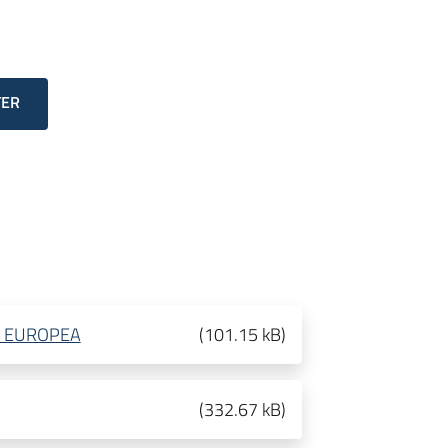
TER
E EUROPEA
(
101.15 kB
)
(
332.67 kB
)