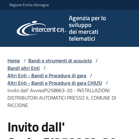
Vai al contenuto
Vai alla navigazione
Vai al footer
Regione Emilia-Romagna
Agenzia per lo
Agenzia
sviluppo
per lo
dei mercati
sviluppo
telematici
dei
mercati
telematici
Home
/
Bandi e strumenti di acquisto
/
Bandi altri Enti
/
Altri Enti - Bandi e Procedure di gara
/
Altri Enti - Bandi e Procedure di gara CHIUSI
/
L'Agenzia
Invito dall' AvvisoPI258863-20 - INSTALLAZIONI
DISTRIBUTORI AUTOMATICI PRESSO IL COMUNE DI
RICCIONE
Bandi
Invito dall'
e
Salta al contenuto
strumenti
di