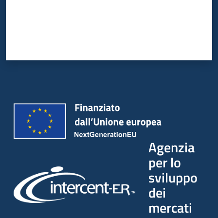
Agenzia
per lo
sviluppo
dei
mercati