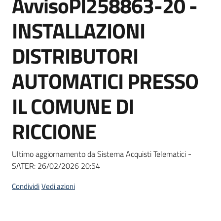
AvvisoPI258863-20 -
acquisto
INSTALLAZIONI
Supporto
DISTRIBUTORI
AUTOMATICI PRESSO
Piattaforme
IL COMUNE DI
telematiche
RICCIONE
Ultimo aggiornamento da Sistema Acquisti Telematici -
SATER:
26/02/2026 20:54
English
site
Condividi
Vedi azioni