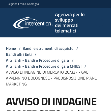
Vai al contenuto
Vai alla navigazione
Vai al footer
Regione Emilia-Romagna
Agenzia per lo
Agenzia
sviluppo
per lo
dei mercati
sviluppo
telematici
dei
mercati
telematici
Home
/
Bandi e strumenti di acquisto
/
Bandi altri Enti
/
Altri Enti - Bandi e Procedure di gara
/
Altri Enti - Bandi e Procedure di gara CHIUSI
/
L'Agenzia
AVVISO DI INDAGINE DI MERCATO 20/337 - GAL
APPENNINO BOLOGNESE - PREDISPOSIZIONE PIANO
MARKETING
Bandi
AVVISO DI INDAGINE
e
Salta al contenuto
strumenti
di