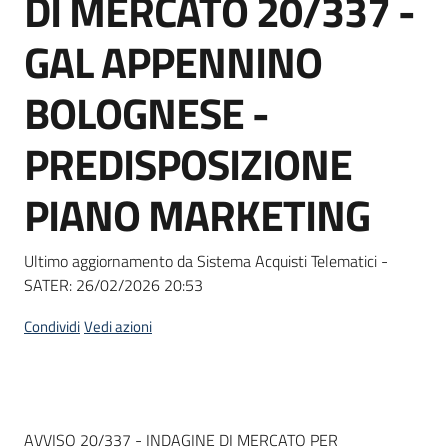
DI MERCATO 20/337 -
acquisto
GAL APPENNINO
Supporto
BOLOGNESE -
PREDISPOSIZIONE
Piattaforme
PIANO MARKETING
telematiche
Ultimo aggiornamento da Sistema Acquisti Telematici -
SATER:
26/02/2026 20:53
Condividi
Vedi azioni
English
site
Dati del bando
AVVISO 20/337 - INDAGINE DI MERCATO PER