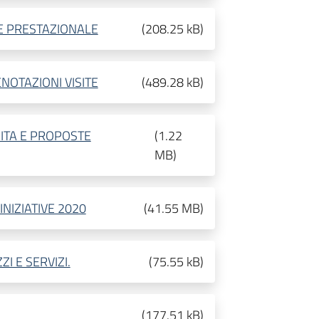
 E PRESTAZIONALE
(
208.25 kB
)
NOTAZIONI VISITE
(
489.28 kB
)
SITA E PROPOSTE
(
1.22
MB
)
INIZIATIVE 2020
(
41.55 MB
)
I E SERVIZI.
(
75.55 kB
)
(
177.51 kB
)