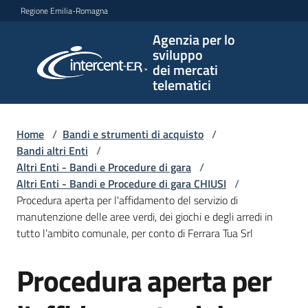
Vai al contenuto
Vai alla navigazione
Vai al footer
Regione Emilia-Romagna
Agenzia per lo
Agenzia
sviluppo
per lo
dei mercati
sviluppo
telematici
dei
mercati
telematici
Home
/
Bandi e strumenti di acquisto
/
Bandi altri Enti
/
Altri Enti - Bandi e Procedure di gara
/
Altri Enti - Bandi e Procedure di gara CHIUSI
/
L'Agenzia
Procedura aperta per l'affidamento del servizio di
manutenzione delle aree verdi, dei giochi e degli arredi in
tutto l’ambito comunale, per conto di Ferrara Tua Srl
Bandi
Procedura aperta per
e
Salta al contenuto
strumenti
di