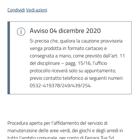
Seguici
Condividi
Vedi azioni
su
Avviso
04 dicembre 2020
Si precisa che, qualora la cauzione provvisoria
venga prodotta in formato cartaceo e
consegnata a mano, come previsto dall’art. 11
del disciplinare – pagg. 15/16, l’ufficio
protocollo riceverà solo su appuntamento,
previo contatto telefonico ai seguenti numeri:
0532-419378/249/439/254.
Dati del bando
Procedura aperta per l'affidamento del servizio di
manutenzione delle aree verdi, dei giochi e degli arredi in
tutto l’ambito comunale, per conto di Ferrara Tua Srl