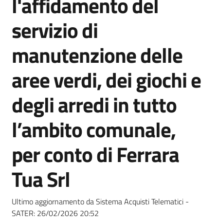
l'affidamento del
acquisto
servizio di
Supporto
manutenzione delle
aree verdi, dei giochi e
Piattaforme
degli arredi in tutto
telematiche
l’ambito comunale,
per conto di Ferrara
Tua Srl
English
site
Ultimo aggiornamento da Sistema Acquisti Telematici -
SATER:
26/02/2026 20:52