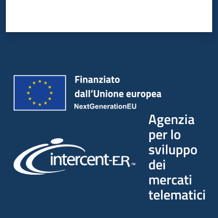
Agenzia
per lo
sviluppo
dei
mercati
telematici