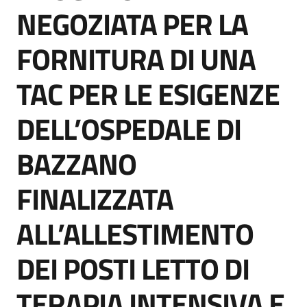
acquisto
NEGOZIATA PER LA
FORNITURA DI UNA
Supporto
TAC PER LE ESIGENZE
DELL’OSPEDALE DI
Piattaforme
telematiche
BAZZANO
FINALIZZATA
ALL’ALLESTIMENTO
English
DEI POSTI LETTO DI
site
TERAPIA INTENSIVA E