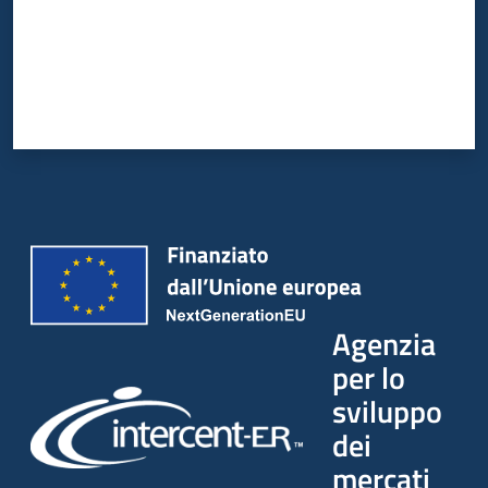
Agenzia
per lo
sviluppo
dei
mercati