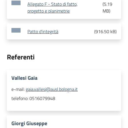
Allegato F - Stato di fatto,
(
5.19
progetto e planimetrie
MB
)
Patto d'integrità
(
916.50 kB
)
Referenti
Vallesi Gaia
e-mail:
gaia.vallesi@ausl.bologna.it
telefono:
0516079948
Giorgi Giuseppe