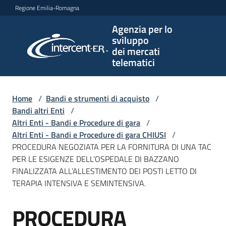
Vai al contenuto
Vai alla navigazione
Vai al footer
Regione Emilia-Romagna
Agenzia per lo
Agenzia
sviluppo
per lo
dei mercati
sviluppo
telematici
dei
mercati
telematici
Home
/
Bandi e strumenti di acquisto
/
Bandi altri Enti
/
Altri Enti - Bandi e Procedure di gara
/
Altri Enti - Bandi e Procedure di gara CHIUSI
/
L'Agenzia
PROCEDURA NEGOZIATA PER LA FORNITURA DI UNA TAC
PER LE ESIGENZE DELL’OSPEDALE DI BAZZANO
FINALIZZATA ALL’ALLESTIMENTO DEI POSTI LETTO DI
TERAPIA INTENSIVA E SEMINTENSIVA.
Bandi
e
PROCEDURA
strumenti
Salta al contenuto
di