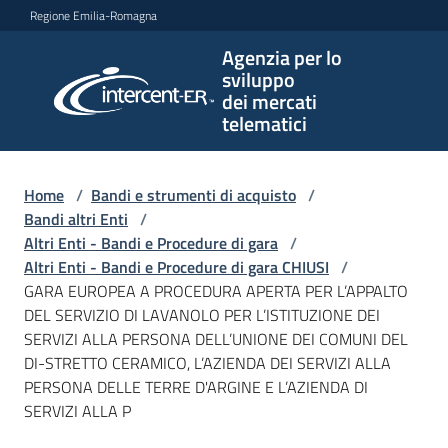
Vai al contenuto
Vai alla navigazione
Vai al footer
Regione Emilia-Romagna
Agenzia per lo
Agenzia
sviluppo
per lo
dei mercati
sviluppo
telematici
dei
mercati
telematici
Home
/
Bandi e strumenti di acquisto
/
Bandi altri Enti
/
Altri Enti - Bandi e Procedure di gara
/
Altri Enti - Bandi e Procedure di gara CHIUSI
/
L'Agenzia
GARA EUROPEA A PROCEDURA APERTA PER L’APPALTO
DEL SERVIZIO DI LAVANOLO PER L’ISTITUZIONE DEI
SERVIZI ALLA PERSONA DELL’UNIONE DEI COMUNI DEL
DI-STRETTO CERAMICO, L’AZIENDA DEI SERVIZI ALLA
Bandi
PERSONA DELLE TERRE D'ARGINE E L’AZIENDA DI
e
SERVIZI ALLA P
strumenti
di