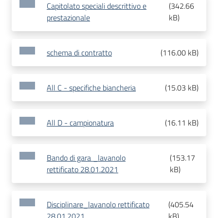
Capitolato speciali descrittivo e
(
342.66
prestazionale
kB
)
schema di contratto
(
116.00 kB
)
All C - specifiche biancheria
(
15.03 kB
)
All D - campionatura
(
16.11 kB
)
Bando di gara _lavanolo
(
153.17
rettificato 28.01.2021
kB
)
Disciplinare_lavanolo rettificato
(
405.54
28.01.2021
kB
)