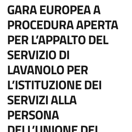
GARA EUROPEA A
acquisto
Salta al contenuto
PROCEDURA APERTA
Supporto
PER L’APPALTO DEL
SERVIZIO DI
Piattaforme
telematiche
LAVANOLO PER
L’ISTITUZIONE DEI
SERVIZI ALLA
English
PERSONA
site
DELL’UNIONE DEI