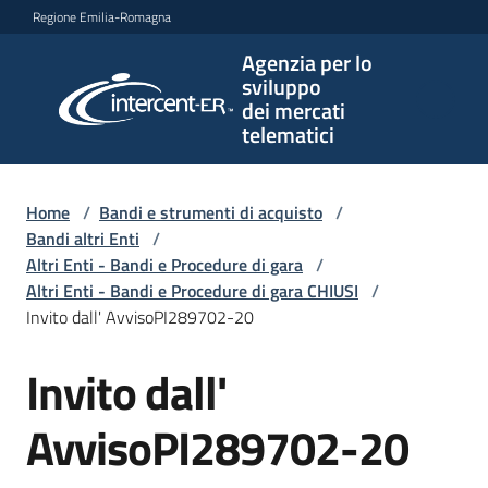
Vai al contenuto
Vai alla navigazione
Vai al footer
Regione Emilia-Romagna
Agenzia per lo
Agenzia
sviluppo
per lo
dei mercati
sviluppo
telematici
dei
mercati
telematici
Home
/
Bandi e strumenti di acquisto
/
Bandi altri Enti
/
Altri Enti - Bandi e Procedure di gara
/
Altri Enti - Bandi e Procedure di gara CHIUSI
/
L'Agenzia
Invito dall' AvvisoPI289702-20
Invito dall'
Salta al contenuto
Bandi
e
AvvisoPI289702-20
strumenti
di