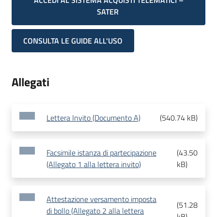
ACCEDI AL SISTEMA ACQUISTI TELEMATICI –
SATER
CONSULTA LE GUIDE ALL'USO
Allegati
Lettera Invito (Documento A)
(
540.74 kB
)
Facsimile istanza di partecipazione
(
43.50
(Allegato 1 alla lettera invito)
kB
)
Attestazione versamento imposta
(
51.28
di bollo (Allegato 2 alla lettera
kB
)