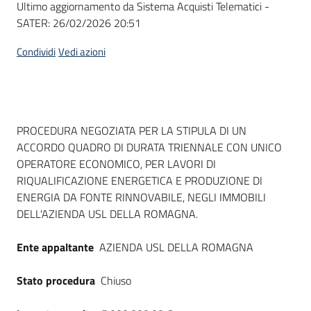
Ultimo aggiornamento da Sistema Acquisti Telematici -
acquisto
SATER:
26/02/2026 20:51
Condividi
Vedi azioni
Supporto
Piattaforme
Dati del bando
PROCEDURA NEGOZIATA PER LA STIPULA DI UN
telematiche
ACCORDO QUADRO DI DURATA TRIENNALE CON UNICO
OPERATORE ECONOMICO, PER LAVORI DI
RIQUALIFICAZIONE ENERGETICA E PRODUZIONE DI
ENERGIA DA FONTE RINNOVABILE, NEGLI IMMOBILI
DELL'AZIENDA USL DELLA ROMAGNA.
English
Ente appaltante
AZIENDA USL DELLA ROMAGNA
site
Stato procedura
Chiuso