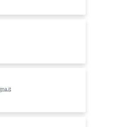
na.it