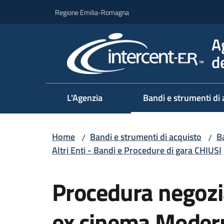
Vai al contenuto
Vai alla navigazione
Vai al footer
Regione Emilia-Romagna
A
d
L'Agenzia
Bandi e strumenti di 
Home
Bandi e strumenti di acquisto
Ba
/
/
Altri Enti - Bandi e Procedure di gara CHIUSI
Salta al contenuto
Procedura negozi
ex cinema Moder