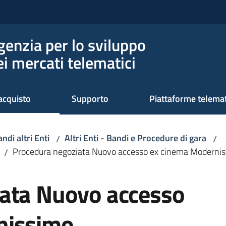
genzia per lo sviluppo
ei mercati telematici
acquisto
Supporto
Piattaforme telema
ndi altri Enti
Altri Enti - Bandi e Procedure di gara
/
/
Procedura negoziata Nuovo accesso ex cinema Moderni
/
ata Nuovo accesso
nissimo