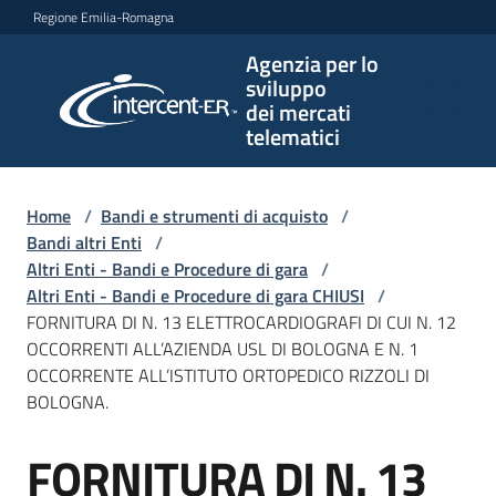
Vai al contenuto
Vai alla navigazione
Vai al footer
Regione Emilia-Romagna
Agenzia per lo
Agenzia
sviluppo
per lo
dei mercati
sviluppo
telematici
dei
mercati
telematici
Home
/
Bandi e strumenti di acquisto
/
Bandi altri Enti
/
Altri Enti - Bandi e Procedure di gara
/
Altri Enti - Bandi e Procedure di gara CHIUSI
/
L'Agenzia
FORNITURA DI N. 13 ELETTROCARDIOGRAFI DI CUI N. 12
OCCORRENTI ALL’AZIENDA USL DI BOLOGNA E N. 1
OCCORRENTE ALL’ISTITUTO ORTOPEDICO RIZZOLI DI
BOLOGNA.
Bandi
e
FORNITURA DI N. 13
strumenti
Salta al contenuto
di