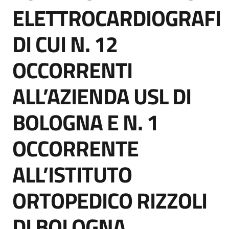
acquisto
ELETTROCARDIOGRAFI
DI CUI N. 12
Supporto
OCCORRENTI
ALL’AZIENDA USL DI
Piattaforme
telematiche
BOLOGNA E N. 1
OCCORRENTE
ALL’ISTITUTO
English
ORTOPEDICO RIZZOLI
site
DI BOLOGNA.