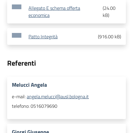
Allegato E schema offerta
(
24.00
economica
kB
)
Patto Integrità
(
916.00 kB
)
Referenti
Melucci Angela
e-mail:
angela.melucci@ausl.bologna.it
telefono:
0516079690
Giorgi Giuseppe