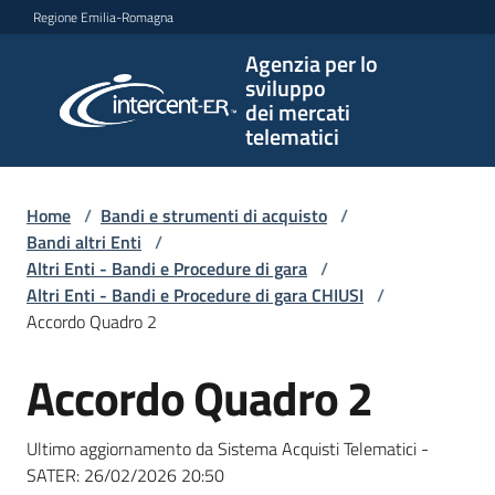
Vai al contenuto
Vai alla navigazione
Vai al footer
Regione Emilia-Romagna
Agenzia per lo
Agenzia
sviluppo
per lo
dei mercati
sviluppo
telematici
dei
mercati
telematici
Home
/
Bandi e strumenti di acquisto
/
Bandi altri Enti
/
Altri Enti - Bandi e Procedure di gara
/
Altri Enti - Bandi e Procedure di gara CHIUSI
/
L'Agenzia
Accordo Quadro 2
Accordo Quadro 2
Salta al contenuto
Bandi
e
Ultimo aggiornamento da Sistema Acquisti Telematici -
strumenti
SATER:
26/02/2026 20:50
di