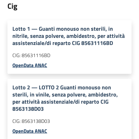
Cig
Lotto
1
—
Guanti monouso non sterili, in
nitrile, senza polvere, ambidestro, per attività
assistenziale/di reparto CIG 85631116BD
CIG:
85631116BD
OpenData ANAC
Lotto
2
—
LOTTO 2 Guanti monouso non
sterili, in vinile, senza polvere, ambidestro,
per attività assistenziale/di reparto CIG
8563138D03
CIG:
8563138D03
OpenData ANAC