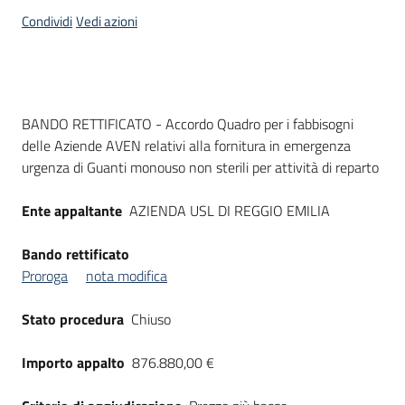
acquisto
Condividi
Vedi azioni
Supporto
Dati del bando
BANDO RETTIFICATO - Accordo Quadro per i fabbisogni
delle Aziende AVEN relativi alla fornitura in emergenza
Piattaforme
urgenza di Guanti monouso non sterili per attività di reparto
telematiche
Ente appaltante
AZIENDA USL DI REGGIO EMILIA
Bando rettificato
Proroga
nota modifica
English
Stato procedura
Chiuso
site
Importo appalto
876.880,00 €