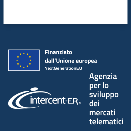
Agenzia
per lo
sviluppo
dei
mercati
telematici