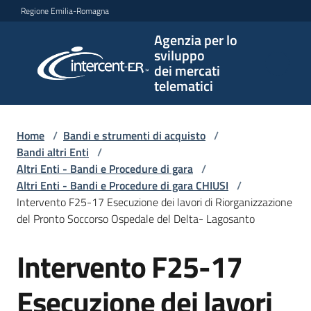
Vai al contenuto
Vai alla navigazione
Vai al footer
Regione Emilia-Romagna
Agenzia per lo
Agenzia
sviluppo
per lo
dei mercati
sviluppo
telematici
dei
mercati
telematici
Home
/
Bandi e strumenti di acquisto
/
Bandi altri Enti
/
Altri Enti - Bandi e Procedure di gara
/
Altri Enti - Bandi e Procedure di gara CHIUSI
/
L'Agenzia
Intervento F25-17 Esecuzione dei lavori di Riorganizzazione
del Pronto Soccorso Ospedale del Delta- Lagosanto
Intervento F25-17
Bandi
Salta al contenuto
e
strumenti
Esecuzione dei lavori
di