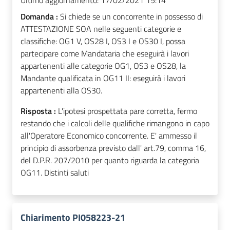
Ultimo aggiornamento:
17/02/2021 15:14
Domanda :
Si chiede se un concorrente in possesso di
ATTESTAZIONE SOA nelle seguenti categorie e
classifiche: OG1 V, OS28 I, OS3 I e OS30 I, possa
partecipare come Mandataria che eseguirà i lavori
appartenenti alle categorie OG1, OS3 e OS28, la
Mandante qualificata in OG11 II: eseguirà i lavori
appartenenti alla OS30.
Risposta :
L'ipotesi prospettata pare corretta, fermo
restando che i calcoli delle qualifiche rimangono in capo
all'Operatore Economico concorrente. E' ammesso il
principio di assorbenza previsto dall' art.79, comma 16,
del D.P.R. 207/2010 per quanto riguarda la categoria
OG11. Distinti saluti
Chiarimento PI058223-21