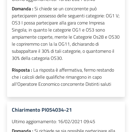
Domanda :
Si chiede se un concorrente può
parteciparein possesso delle seguenti categorie: OG1 V;
OS3 I possa partecipare alla gara come Impresa
Singola; in quanto le categorie OG1 e OS3 sono
ampiamente coperte, mente le Categorie Os28 e OS30
le copriremmo con la la OG11, dichiarando di
subappaltare il 30% di tali categorie, o quantomeno il
30% della categoria OS30.
Risposta :
La risposta è affermativa, fermo restando
che i calcoli delle qualifiche rimangono in capo
all'Operatore Economico concorrente Distinti saluti
Chiarimento PI054034-21
Ultimo aggiornamento:
16/02/2021 09:45
Domanda :
Si richiede se sia possibile partecipare alla