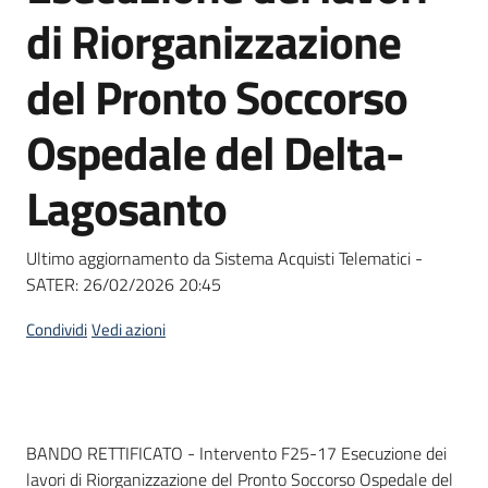
acquisto
di Riorganizzazione
del Pronto Soccorso
Supporto
Ospedale del Delta-
Lagosanto
Piattaforme
telematiche
Ultimo aggiornamento da Sistema Acquisti Telematici -
SATER:
26/02/2026 20:45
Condividi
Vedi azioni
English
site
Dati del bando
BANDO RETTIFICATO - Intervento F25-17 Esecuzione dei
lavori di Riorganizzazione del Pronto Soccorso Ospedale del