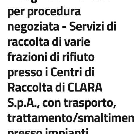
acquisto
per procedura
negoziata - Servizi di
Supporto
raccolta di varie
frazioni di rifiuto
Piattaforme
telematiche
presso i Centri di
Raccolta di CLARA
S.p.A., con trasporto,
English
trattamento/smaltimen
site
presso impianti