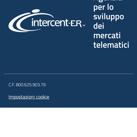
per lo
sviluppo
dei
mercati
telematici
C.F. 800.625.903.79
Impostazioni cookie