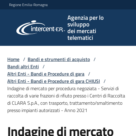
Vai al contenuto
Vai alla navigazione
Vai al footer
Regione Emilia-Romagna
Agenzia per lo
Agenzia
sviluppo
per lo
dei mercati
sviluppo
telematici
dei
mercati
telematici
Home
/
Bandi e strumenti di acquisto
/
Bandi altri Enti
/
Altri Enti - Bandi e Procedure di gara
/
Altri Enti - Bandi e Procedure di gara CHIUSI
/
L'Agenzia
Indagine di mercato per procedura negoziata - Servizi di
raccolta di varie frazioni di rifiuto presso i Centri di Raccolta
di CLARA S.p.A., con trasporto, trattamento/smaltimento
presso impianti autorizzati - Anno 2021
Bandi
e
Indagine di mercato
strumenti
Salta al contenuto
di