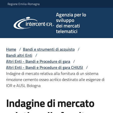
Vai al contenuto
Vai alla navigazione
Vai al footer
Regione Emilia-Romagna
Agenzia per lo
Agenzia
sviluppo
per lo
dei mercati
sviluppo
telematici
dei
mercati
telematici
Home
/
Bandi e strumenti di acquisto
/
Bandi altri Enti
/
Altri Enti - Bandi e Procedure di gara
/
Altri Enti - Bandi e Procedure di gara CHIUSI
/
L'Agenzia
Indagine di mercato relativa alla fornitura di un sistema
rimozione cemento osseo acrilico destinato alle esigenze di
IOR e AUSL Bologna
Bandi
Indagine di mercato
e
Salta al contenuto
strumenti
di