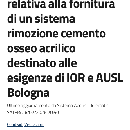
relativa alla fornitura
acquisto
di un sistema
Supporto
rimozione cemento
osseo acrilico
Piattaforme
destinato alle
telematiche
esigenze di IOR e AUSL
Bologna
English
Ultimo aggiornamento da Sistema Acquisti Telematici -
site
SATER:
26/02/2026 20:50
Condividi
Vedi azioni