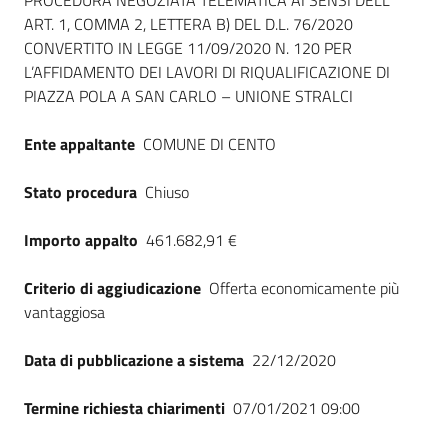
Dati del bando
PROCEDURA NEGOZIATA TELEMATICA AI SENSI DELL’
ART. 1, COMMA 2, LETTERA B) DEL D.L. 76/2020
CONVERTITO IN LEGGE 11/09/2020 N. 120 PER
L’AFFIDAMENTO DEI LAVORI DI RIQUALIFICAZIONE DI
PIAZZA POLA A SAN CARLO – UNIONE STRALCI
Ente appaltante
COMUNE DI CENTO
Stato procedura
Chiuso
Importo appalto
461.682,91 €
Criterio di aggiudicazione
Offerta economicamente più
vantaggiosa
Data di pubblicazione a sistema
22/12/2020
Termine richiesta chiarimenti
07/01/2021 09:00