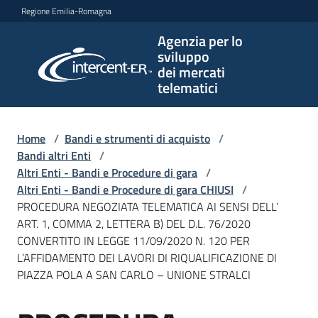
Vai al contenuto
Vai alla navigazione
Vai al footer
Regione Emilia-Romagna
Agenzia per lo
Agenzia
sviluppo
per lo
dei mercati
sviluppo
telematici
dei
mercati
telematici
Home
/
Bandi e strumenti di acquisto
/
Bandi altri Enti
/
Altri Enti - Bandi e Procedure di gara
/
Altri Enti - Bandi e Procedure di gara CHIUSI
/
L'Agenzia
PROCEDURA NEGOZIATA TELEMATICA AI SENSI DELL’
ART. 1, COMMA 2, LETTERA B) DEL D.L. 76/2020
CONVERTITO IN LEGGE 11/09/2020 N. 120 PER
L’AFFIDAMENTO DEI LAVORI DI RIQUALIFICAZIONE DI
Bandi
PIAZZA POLA A SAN CARLO – UNIONE STRALCI
e
strumenti
di
Salta al contenuto