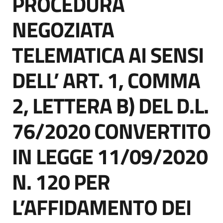
PROCEDURA
acquisto
NEGOZIATA
TELEMATICA AI SENSI
Supporto
DELL’ ART. 1, COMMA
Piattaforme
2, LETTERA B) DEL D.L.
telematiche
76/2020 CONVERTITO
IN LEGGE 11/09/2020
N. 120 PER
English
site
L’AFFIDAMENTO DEI