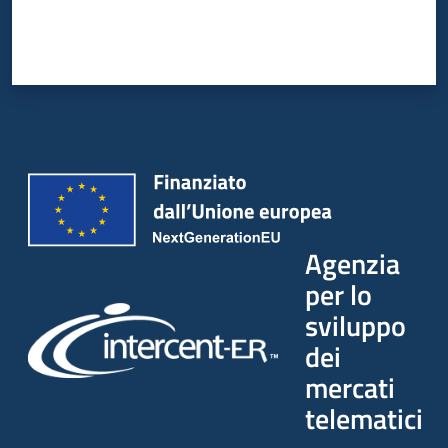
Agenzia
per lo
sviluppo
dei
mercati
telematici