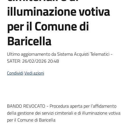
acquisto
illuminazione votiva
per il Comune di
Supporto
Baricella
Piattaforme
Ultimo aggiornamento da Sistema Acquisti Telematici -
telematiche
SATER:
26/02/2026 20:48
Condividi
Vedi azioni
English
Dati del bando
BANDO REVOCATO - Procedura aperta per l’affidamento
site
della gestione dei servizi cimiteriali e di illuminazione votiva
per il Comune di Baricella