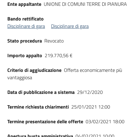
Ente appaltante
UNIONE DI COMUNI TERRE DI PIANURA
Seguici
su
Bando rettificato
Disciplinare di gara
Disciplinare di gara
Stato procedura
Revocato
Importo appalto
219.770,56 €
Criterio di aggiudicazione
Offerta economicamente più
vantaggiosa
Data di pubblicazione a sistema
29/12/2020
Termine richiesta chiarimenti
25/01/2021 12:00
Termine presentazione delle offerte
03/02/2021 18:00
Apertura busta amministrativa
04/02/2021 10:00