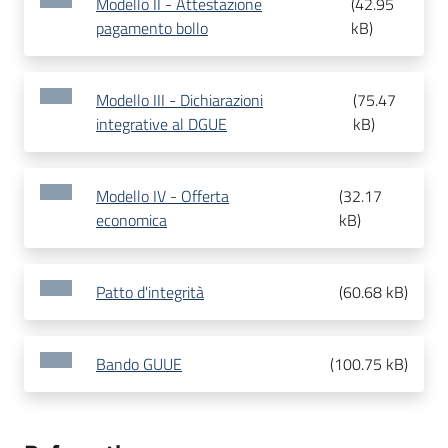
Modello II - Attestazione
(
42.95
pagamento bollo
kB
)
Modello III - Dichiarazioni
(
75.47
integrative al DGUE
kB
)
Modello IV - Offerta
(
32.17
economica
kB
)
Patto d'integrità
(
60.68 kB
)
Bando GUUE
(
100.75 kB
)