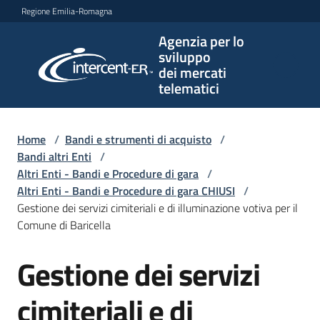
Vai al contenuto
Vai alla navigazione
Vai al footer
Regione Emilia-Romagna
Agenzia per lo
Agenzia
sviluppo
per lo
dei mercati
sviluppo
telematici
dei
mercati
telematici
Home
/
Bandi e strumenti di acquisto
/
Bandi altri Enti
/
Altri Enti - Bandi e Procedure di gara
/
Altri Enti - Bandi e Procedure di gara CHIUSI
/
L'Agenzia
Gestione dei servizi cimiteriali e di illuminazione votiva per il
Comune di Baricella
Gestione dei servizi
Bandi
Salta al contenuto
e
strumenti
cimiteriali e di
di