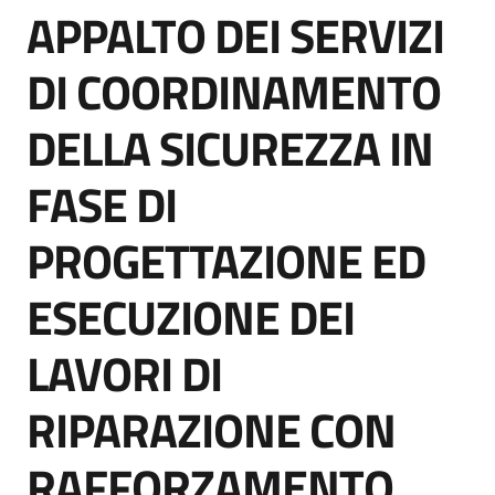
APPALTO DEI SERVIZI
acquisto
Salta al contenuto
DI COORDINAMENTO
Supporto
DELLA SICUREZZA IN
FASE DI
Piattaforme
telematiche
PROGETTAZIONE ED
ESECUZIONE DEI
LAVORI DI
English
RIPARAZIONE CON
site
RAFFORZAMENTO