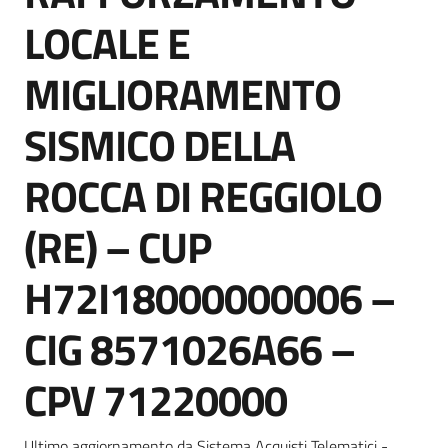
Seguici
LOCALE E
su
MIGLIORAMENTO
SISMICO DELLA
ROCCA DI REGGIOLO
(RE) – CUP
H72I18000000006 –
CIG 8571026A66 –
CPV 71220000
Ultimo aggiornamento da Sistema Acquisti Telematici -