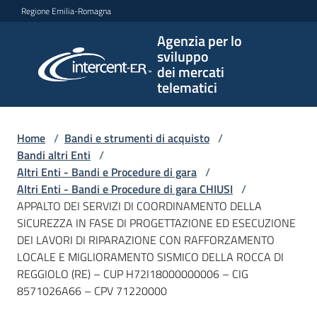
Vai al contenuto
Vai alla navigazione
Vai al footer
Regione Emilia-Romagna
Agenzia per lo
Agenzia
sviluppo
per lo
dei mercati
sviluppo
telematici
dei
mercati
telematici
Home
/
Bandi e strumenti di acquisto
/
Bandi altri Enti
/
Altri Enti - Bandi e Procedure di gara
/
Altri Enti - Bandi e Procedure di gara CHIUSI
/
L'Agenzia
APPALTO DEI SERVIZI DI COORDINAMENTO DELLA
SICUREZZA IN FASE DI PROGETTAZIONE ED ESECUZIONE
DEI LAVORI DI RIPARAZIONE CON RAFFORZAMENTO
LOCALE E MIGLIORAMENTO SISMICO DELLA ROCCA DI
Bandi
REGGIOLO (RE) – CUP H72I18000000006 – CIG
e
8571026A66 – CPV 71220000
strumenti
di