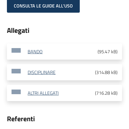
CONSULTA LE GUIDE ALL'USO
Allegati
BANDO
(
95.47 kB
)
DISCIPLINARE
(
314.88 kB
)
ALTRI ALLEGATI
(
716.28 kB
)
Referenti