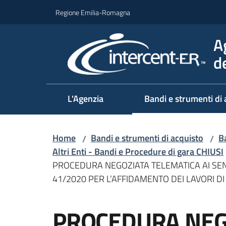
Vai al contenuto
Vai alla navigazione
Vai al footer
Regione Emilia-Romagna
A
d
L'Agenzia
Bandi e strumenti di 
Home
Bandi e strumenti di acquisto
Ba
/
/
Altri Enti - Bandi e Procedure di gara CHIUSI
PROCEDURA NEGOZIATA TELEMATICA AI SENSI
41/2020 PER L’AFFIDAMENTO DEI LAVORI D
Salta al contenuto
PROCEDURA NEG