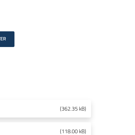
TER
(
362.35 kB
)
(
118.00 kB
)