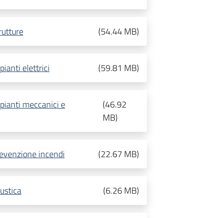
rutture
(
54.44 MB
)
anti elettrici
(
59.81 MB
)
pianti meccanici e
(
46.92
MB
)
evenzione incendi
(
22.67 MB
)
ustica
(
6.26 MB
)