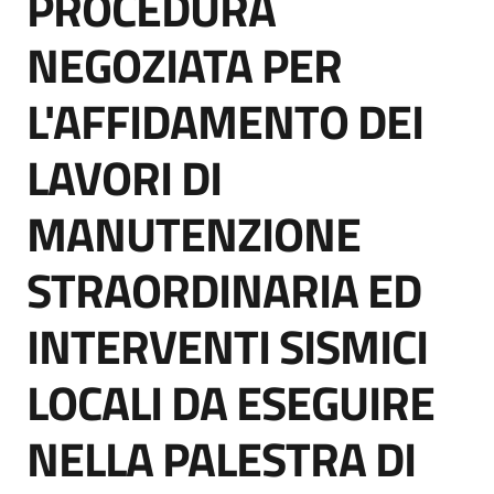
PROCEDURA
acquisto
NEGOZIATA PER
L'AFFIDAMENTO DEI
Supporto
LAVORI DI
Piattaforme
MANUTENZIONE
telematiche
STRAORDINARIA ED
INTERVENTI SISMICI
LOCALI DA ESEGUIRE
English
site
NELLA PALESTRA DI