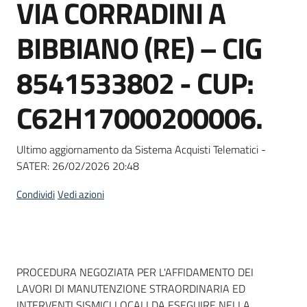
VIA CORRADINI A
Seguici
su
BIBBIANO (RE) – CIG
8541533802 - CUP:
C62H17000200006.
Ultimo aggiornamento da Sistema Acquisti Telematici -
SATER:
26/02/2026 20:48
Condividi
Vedi azioni
Dati del bando
PROCEDURA NEGOZIATA PER L'AFFIDAMENTO DEI
LAVORI DI MANUTENZIONE STRAORDINARIA ED
INTERVENTI SISMICI LOCALI DA ESEGUIRE NELLA