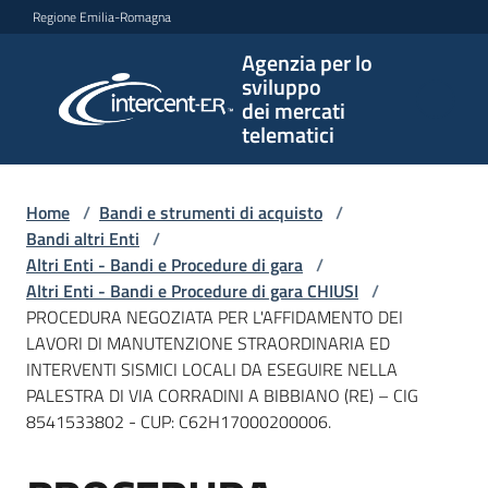
Vai al contenuto
Vai alla navigazione
Vai al footer
Regione Emilia-Romagna
Agenzia per lo
Agenzia
sviluppo
per lo
dei mercati
sviluppo
telematici
dei
mercati
telematici
Home
/
Bandi e strumenti di acquisto
/
Bandi altri Enti
/
Altri Enti - Bandi e Procedure di gara
/
Altri Enti - Bandi e Procedure di gara CHIUSI
/
L'Agenzia
PROCEDURA NEGOZIATA PER L'AFFIDAMENTO DEI
LAVORI DI MANUTENZIONE STRAORDINARIA ED
INTERVENTI SISMICI LOCALI DA ESEGUIRE NELLA
PALESTRA DI VIA CORRADINI A BIBBIANO (RE) – CIG
Bandi
8541533802 - CUP: C62H17000200006.
e
strumenti
di
Salta al contenuto