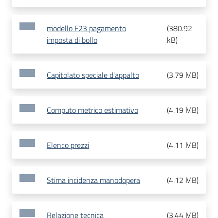
modello F23 pagamento
(
380.92
imposta di bollo
kB
)
Capitolato speciale d'appalto
(
3.79 MB
)
Computo metrico estimativo
(
4.19 MB
)
Elenco prezzi
(
4.11 MB
)
Stima incidenza manodopera
(
4.12 MB
)
Relazione tecnica
(
3.44 MB
)