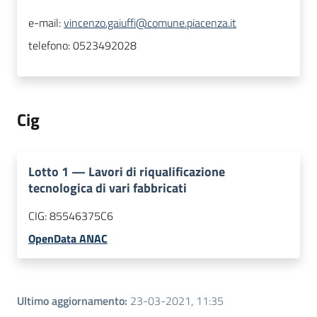
e-mail:
vincenzo.gaiuffi@comune.piacenza.it
telefono:
0523492028
Cig
Lotto
1
—
Lavori di riqualificazione
tecnologica di vari fabbricati
CIG:
85546375C6
OpenData ANAC
Ultimo aggiornamento
:
23-03-2021, 11:35