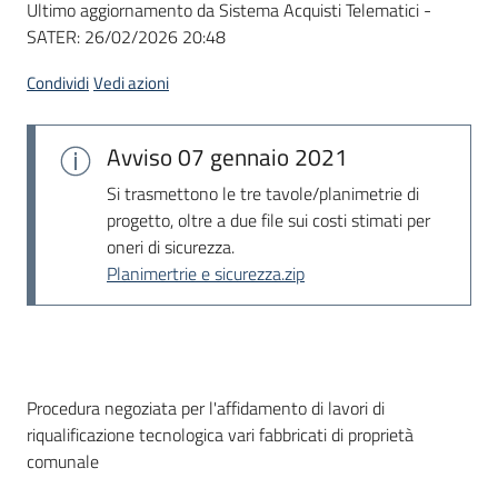
Ultimo aggiornamento da Sistema Acquisti Telematici -
acquisto
SATER:
26/02/2026 20:48
Condividi
Vedi azioni
Supporto
Avviso
07 gennaio 2021
Piattaforme
Si trasmettono le tre tavole/planimetrie di
telematiche
progetto, oltre a due file sui costi stimati per
oneri di sicurezza.
Planimertrie e sicurezza.zip
English
Dati del bando
Procedura negoziata per l'affidamento di lavori di
site
riqualificazione tecnologica vari fabbricati di proprietà
comunale