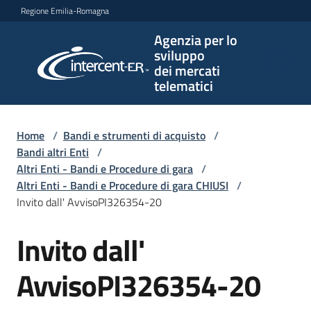
Vai al contenuto
Vai alla navigazione
Vai al footer
Regione Emilia-Romagna
Agenzia per lo
Agenzia
sviluppo
per lo
dei mercati
sviluppo
telematici
dei
mercati
telematici
Home
/
Bandi e strumenti di acquisto
/
Bandi altri Enti
/
Altri Enti - Bandi e Procedure di gara
/
Altri Enti - Bandi e Procedure di gara CHIUSI
/
L'Agenzia
Invito dall' AvvisoPI326354-20
Invito dall'
Salta al contenuto
Bandi
e
AvvisoPI326354-20
strumenti
di